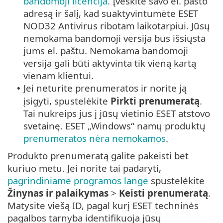
bandomoji licencija
. Įveskite savo el. pašto
adresą ir šalį, kad suaktyvintumėte ESET
NOD32 Antivirus ribotam laikotarpiui. Jūsų
nemokama bandomoji versija bus išsiųsta
jums el. paštu. Nemokama bandomoji
versija gali būti aktyvinta tik vieną kartą
vienam klientui.
Jei neturite prenumeratos ir norite ją
•
įsigyti, spustelėkite
Pirkti prenumeratą
.
Tai nukreips jus į jūsų vietinio ESET atstovo
svetainę. ESET „Windows“ namų produktų
prenumeratos nėra nemokamos
.
Produkto prenumeratą galite pakeisti bet
kuriuo metu. Jei norite tai padaryti,
pagrindiniame programos lange
spustelėkite
Žinynas ir palaikymas
>
Keisti prenumeratą
.
Matysite viešą ID, pagal kurį ESET techninės
pagalbos tarnyba identifikuoja jūsų