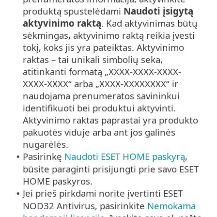
produktą spustelėdami
Naudoti įsigytą
aktyvinimo raktą
. Kad aktyvinimas būtų
sėkmingas, aktyvinimo raktą reikia įvesti
tokį, koks jis yra pateiktas. Aktyvinimo
raktas – tai unikali simbolių seka,
atitinkanti formatą „XXXX-XXXX-XXXX-
XXXX-XXXX“ arba „XXXX-XXXXXXXX“ ir
naudojama prenumeratos savininkui
identifikuoti bei produktui aktyvinti.
Aktyvinimo raktas paprastai yra produkto
pakuotės viduje arba ant jos galinės
nugarėlės.
Pasirinkę
Naudoti ESET HOME paskyrą
,
•
būsite paraginti prisijungti prie savo ESET
HOME paskyros.
Jei prieš pirkdami norite įvertinti ESET
•
NOD32 Antivirus, pasirinkite
Nemokama