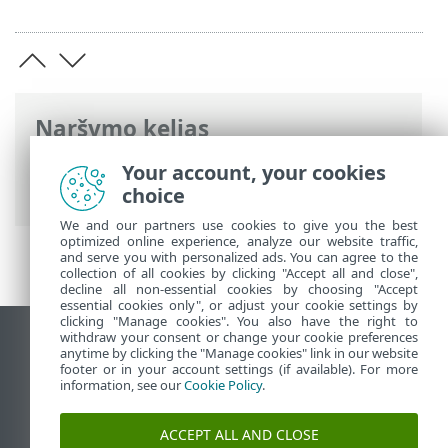
Naršymo kelias
ESET interneto žinynas
>
ESET NOD32
Your account, your cookies
Antivirus
>
Produkto aktyvinimas
choice
We and our partners use cookies to give you the best
optimized online experience, analyze our website traffic,
and serve you with personalized ads. You can agree to the
collection of all cookies by clicking "Accept all and close",
decline all non-essential cookies by choosing "Accept
essential cookies only", or adjust your cookie settings by
clicking "Manage cookies". You also have the right to
withdraw your consent or change your cookie preferences
Rodyti darbalaukio tinklavietę
anytime by clicking the "Manage cookies" link in our website
footer or in your account settings (if available). For more
End of Life
information, see our
Cookie Policy
.
ESET žinių bazė
ESET forumas
ACCEPT ALL AND CLOSE