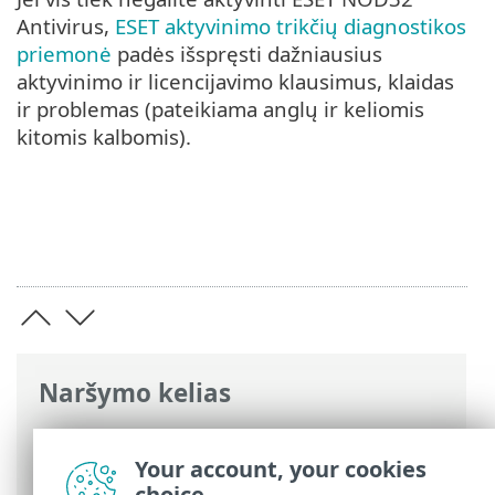
Antivirus,
ESET aktyvinimo trikčių diagnostikos
priemonė
padės išspręsti dažniausius
aktyvinimo ir licencijavimo klausimus, klaidas
ir problemas (pateikiama anglų ir keliomis
kitomis kalbomis).
Naršymo kelias
ESET interneto žinynas
>
ESET NOD32
Antivirus
>
Produkto aktyvinimas
>
Your account, your cookies
Aktyvinti nepavyko – dažniausi scenarijai
choice