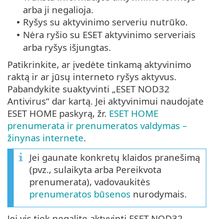
arba ji negalioja.
Ryšys su aktyvinimo serveriu nutrūko.
•
Nėra ryšio su ESET aktyvinimo serveriais
•
arba ryšys išjungtas.
Patikrinkite, ar įvedėte tinkamą aktyvinimo
raktą ir ar jūsų interneto ryšys aktyvus.
Pabandykite suaktyvinti „ESET NOD32
Antivirus“ dar kartą. Jei aktyvinimui naudojate
ESET HOME paskyrą, žr.
ESET HOME
prenumerata ir prenumeratos valdymas –
žinynas internete
.
Jei gaunate konkretų klaidos pranešimą
(pvz., sulaikyta arba Pereikvota
prenumerata), vadovaukitės
prenumeratos būsenos
nurodymais.
Jei vis tiek negalite aktyvinti ESET NOD32