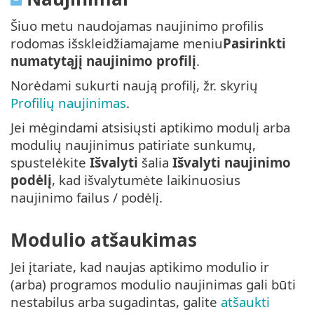
Šiuo metu naudojamas naujinimo profilis
rodomas išskleidžiamajame meniu
Pasirinkti
numatytąjį naujinimo profilį
.
Norėdami sukurti naują profilį, žr. skyrių
Profilių naujinimas
.
Jei mėgindami atsisiųsti aptikimo modulį arba
modulių naujinimus patiriate sunkumų,
spustelėkite
Išvalyti
šalia
Išvalyti naujinimo
podėlį
, kad išvalytumėte laikinuosius
naujinimo failus / podėlį.
Modulio atšaukimas
Jei įtariate, kad naujas aptikimo modulio ir
(arba) programos modulio naujinimas gali būti
nestabilus arba sugadintas, galite
atšaukti