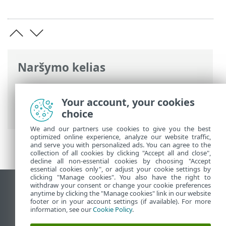
Naršymo kelias
ESET interneto žinynas
>
ESET NOD32
Antivirus
>
Išplėstinis nustatymas
>
Your account, your cookies
Naujinimai
choice
We and our partners use cookies to give you the best
optimized online experience, analyze our website traffic,
and serve you with personalized ads. You can agree to the
collection of all cookies by clicking "Accept all and close",
decline all non-essential cookies by choosing "Accept
essential cookies only", or adjust your cookie settings by
clicking "Manage cookies". You also have the right to
withdraw your consent or change your cookie preferences
Rodyti darbalaukio tinklavietę
anytime by clicking the "Manage cookies" link in our website
footer or in your account settings (if available). For more
End of Life
information, see our
Cookie Policy
.
ESET žinių bazė