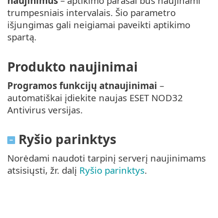
naujinimus
– aptikimo parašai bus naujinami
trumpesniais intervalais. Šio parametro
išjungimas gali neigiamai paveikti aptikimo
spartą.
Produkto naujinimai
Programos funkcijų atnaujinimai
–
automatiškai įdiekite naujas ESET NOD32
Antivirus versijas.
Ryšio parinktys
Norėdami naudoti tarpinį serverį naujinimams
atsisiųsti, žr. dalį
Ryšio parinktys
.