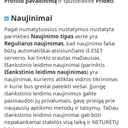
Profilio pavadinimą
ir spustelėkite
Pridėti
.
Naujinimai
Pagal numatytuosius nustatymus nustatyta
parinkties
Naujinimo tipas
vertė yra
Reguliarus naujinimas
, kad naujinimo failai
būtų automatiškai atsisiunčiami iš ESET
serverio, kai tinklo srautas mažiausias.
Išankstinio leidimo naujinimai (parinktis
Išankstinio leidimo naujinimas
) yra
naujinimai, kuriems atliktas vidinis tikrinimas
ir kurie bus greitai pateikti viešai. Įjungę
išankstinio leidimo naujinimus galite
pasinaudoti jų privalumais, gavę prieigą prie
naujausių aptikimo metodų ir taisymų. Tačiau
išankstinio leidimo naujinimai gali būti
nepakankamai stabilūs visą laiką ir NETURĖTŲ