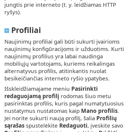
jungtis prie interneto (t. y. leidžiamas HTTP
ryšys).
Profiliai
Naujinimų profiliai gali būti sukurti įvairioms
naujinimų konfigūracijoms ir užduotims. Kurti
naujinimų profilius yra labai naudinga
mobiliųjų vartotojams, kuriems reikalingas
alternatyvus profilis, atitinkantis nuolat
besikeičiančias interneto ryšio ypatybes.
Išskleidžiamajame meniu
Pasirinkti
redaguojamą profilį
rodomas šiuo metu
pasirinktas profilis, kuris pagal numatytuosius
nustatymus nustatomas kaip
Mano profilis
.
Jei norite sukurti naują profilį, šalia
Profilių
sąrašas
spustelėkite
Redaguoti
, įveskite savo