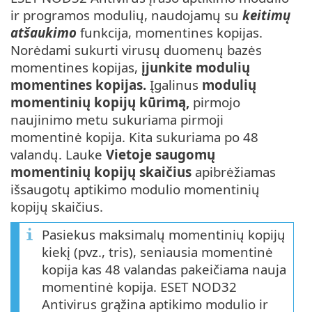
ir programos modulių, naudojamų su
keitimų
atšaukimo
funkcija, momentines kopijas.
Norėdami sukurti virusų duomenų bazės
momentines kopijas,
įjunkite modulių
momentines kopijas.
Įgalinus
modulių
momentinių kopijų kūrimą,
pirmojo
naujinimo metu sukuriama pirmoji
momentinė kopija. Kita sukuriama po 48
valandų. Lauke
Vietoje saugomų
momentinių kopijų skaičius
apibrėžiamas
išsaugotų aptikimo modulio momentinių
kopijų skaičius.
Pasiekus maksimalų momentinių kopijų
kiekį (pvz., tris), seniausia momentinė
kopija kas 48 valandas pakeičiama nauja
momentinė kopija. ESET NOD32
Antivirus grąžina aptikimo modulio ir