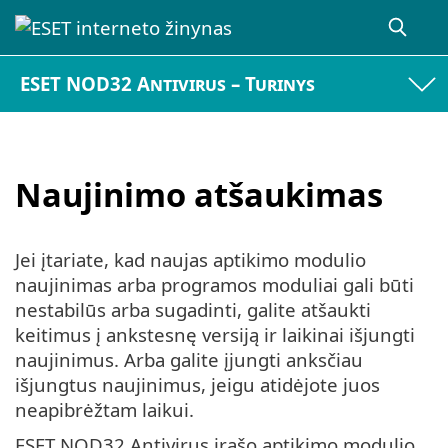
ESET NOD32 Antivirus – Turinys
Naujinimo atšaukimas
Jei įtariate, kad naujas aptikimo modulio
naujinimas arba programos moduliai gali būti
nestabilūs arba sugadinti, galite atšaukti
keitimus į ankstesnę versiją ir laikinai išjungti
naujinimus. Arba galite įjungti anksčiau
išjungtus naujinimus, jeigu atidėjote juos
neapibrėžtam laikui.
ESET NOD32 Antivirus įrašo aptikimo modulio