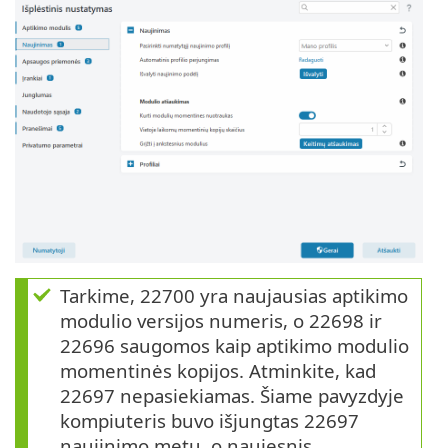
Tarkime, 22700 yra naujausias aptikimo
modulio versijos numeris, o 22698 ir
22696 saugomos kaip aptikimo modulio
momentinės kopijos. Atminkite, kad
22697 nepasiekiamas. Šiame pavyzdyje
kompiuteris buvo išjungtas 22697
naujinimo metu, o naujesnis