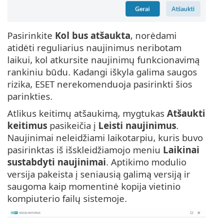
Pasirinkite
Kol bus atšaukta
, norėdami
atidėti reguliarius naujinimus neribotam
laikui, kol atkursite naujinimų funkcionavimą
rankiniu būdu. Kadangi iškyla galima saugos
rizika, ESET nerekomenduoja pasirinkti šios
parinkties.
Atlikus keitimų atšaukimą, mygtukas
Atšaukti
keitimus
pasikeičia į
Leisti naujinimus
.
Naujinimai neleidžiami laikotarpiu, kuris buvo
pasirinktas iš išskleidžiamojo meniu
Laikinai
sustabdyti naujinimai
. Aptikimo modulio
versija pakeista į seniausią galimą versiją ir
saugoma kaip momentinė kopija vietinio
kompiuterio failų sistemoje.