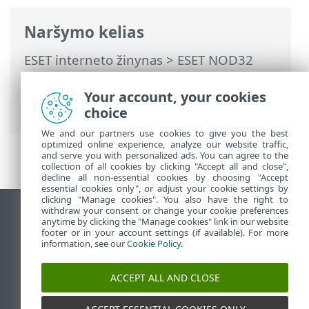
Naršymo kelias
ESET interneto žinynas
>
ESET NOD32
Antivirus
>
Išplėstinis nustatymas
>
Naujinimai
> Naujinimo keitimų
Your account, your cookies
atšaukimas
choice
We and our partners use cookies to give you the best
optimized online experience, analyze our website traffic,
and serve you with personalized ads. You can agree to the
collection of all cookies by clicking "Accept all and close",
decline all non-essential cookies by choosing "Accept
essential cookies only", or adjust your cookie settings by
clicking "Manage cookies". You also have the right to
withdraw your consent or change your cookie preferences
Rodyti darbalaukio tinklavietę
anytime by clicking the "Manage cookies" link in our website
footer or in your account settings (if available). For more
End of Life
information, see our
Cookie Policy
.
ESET žinių bazė
ESET forumas
ACCEPT ALL AND CLOSE
ESET Status Portal
Palaikymas regione