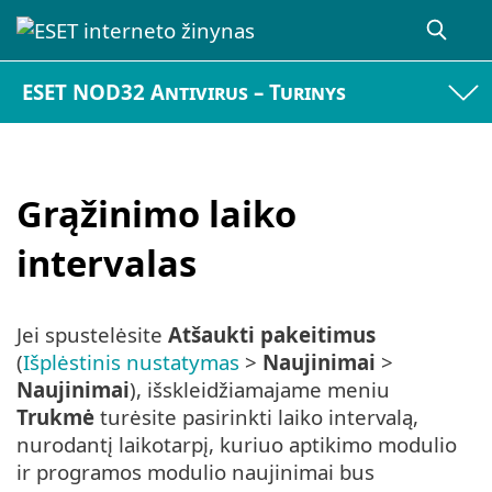
ESET NOD32 Antivirus – Turinys
Grąžinimo laiko
intervalas
Jei spustelėsite
Atšaukti pakeitimus
(
Išplėstinis nustatymas
>
Naujinimai
>
Naujinimai
), išskleidžiamajame meniu
Trukmė
turėsite pasirinkti laiko intervalą,
nurodantį laikotarpį, kuriuo aptikimo modulio
ir programos modulio naujinimai bus