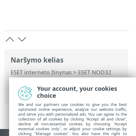
Naršymo kelias
ESET interneto žinynas
>
ESET NOD32
Antivirus
>
Išplėstinis nustatymas
>
Naujinimai
>
Naujinimo keitimų
Your account, your cookies
atšaukimas
> Grąžinimo laiko intervalas
choice
We and our partners use cookies to give you the best
optimized online experience, analyze our website traffic,
and serve you with personalized ads. You can agree to the
collection of all cookies by clicking "Accept all and close",
decline all non-essential cookies by choosing "Accept
essential cookies only", or adjust your cookie settings by
clicking "Manage cookies". You also have the right to