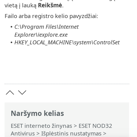
vietą į lauką
Reikšmė
.
Failo arba registro kelio pavyzdžiai:
C:\Program Files\Internet
•
Explorer\iexplore.exe
HKEY_LOCAL_MACHINE\system\ControlSet
•
Naršymo kelias
ESET interneto žinynas
>
ESET NOD32
Antivirus
>
Išplėstinis nustatymas
>