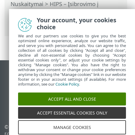
Nuskaitymai
>
HIPS – Įsibrovimo į
pagrindinį kompiuterį prevencijos
sistema
>
HIPS taisyklių tvarkymas
>
Your account, your cookies
Pridėti programos / registro kelią HIPS
choice
We and our partners use cookies to give you the best
optimized online experience, analyze our website traffic,
and serve you with personalized ads. You can agree to the
collection of all cookies by clicking "Accept all and close",
decline all non-essential cookies by choosing "Accept
essential cookies only", or adjust your cookie settings by
clicking "Manage cookies". You also have the right to
withdraw your consent or change your cookie preferences
Rodyti darbalaukio tinklavietę
anytime by clicking the "Manage cookies" link in our website
footer or in your account settings (if available). For more
End of Life
information, see our
Cookie Policy
.
ESET žinių bazė
ESET forumas
ACCEPT ALL AND CLOSE
ESET Status Portal
Palaikymas regione
ACCEPT ESSENTIAL COOKIES ONLY
© 1992 - 2025 ESET, spol. s
Tvarkyti slapukus
MANAGE COOKIES
r.o. - Visos teisės
Slapukų politika