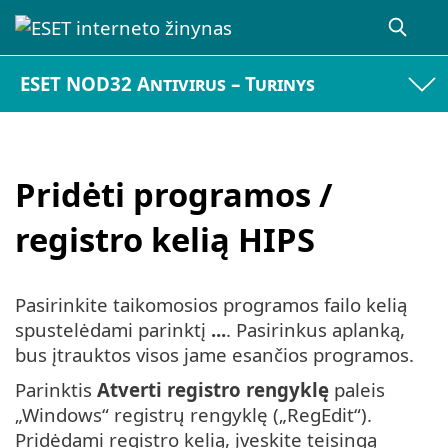
ESET NOD32 Antivirus – Turinys
Pridėti programos /
registro kelią HIPS
Pasirinkite taikomosios programos failo kelią
spustelėdami parinktį
...
. Pasirinkus aplanką,
bus įtrauktos visos jame esančios programos.
Parinktis
Atverti registro rengyklę
paleis
„Windows“ registrų rengyklę („RegEdit“).
Pridėdami registro kelią, įveskite teisingą