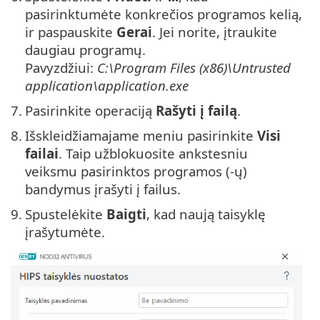
pasirinktumėte konkrečios programos kelią,
ir paspauskite
Gerai
. Jei norite, įtraukite
daugiau programų.
Pavyzdžiui:
C:\Program Files (x86)\Untrusted
application\application.exe
7.
Pasirinkite operaciją
Rašyti į failą
.
8.
Išskleidžiamajame meniu pasirinkite
Visi
failai
. Taip užblokuosite ankstesniu
veiksmu pasirinktos programos (-ų)
bandymus įrašyti į failus.
9.
Spustelėkite
Baigti
, kad naują taisyklę
įrašytumėte.