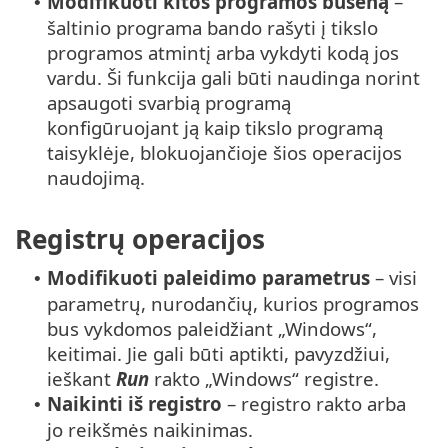
Modifikuoti kitos programos būseną
–
•
šaltinio programa bando rašyti į tikslo
programos atmintį arba vykdyti kodą jos
vardu. Ši funkcija gali būti naudinga norint
apsaugoti svarbią programą
konfigūruojant ją kaip tikslo programą
taisyklėje, blokuojančioje šios operacijos
naudojimą.
Registrų operacijos
Modifikuoti paleidimo parametrus
– visi
•
parametrų, nurodančių, kurios programos
bus vykdomos paleidžiant „Windows“,
keitimai. Jie gali būti aptikti, pavyzdžiui,
ieškant
Run
rakto „Windows“ registre.
Naikinti iš registro
– registro rakto arba
•
jo reikšmės naikinimas.