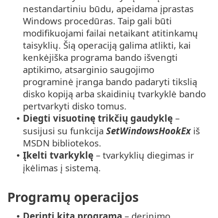
nestandartiniu būdu, apeidama įprastas
Windows procedūras. Taip gali būti
modifikuojami failai netaikant atitinkamų
taisyklių. Šią operaciją galima atlikti, kai
kenkėjiška programa bando išvengti
aptikimo, atsarginio saugojimo
programinė įranga bando padaryti tikslią
disko kopiją arba skaidinių tvarkyklė bando
pertvarkyti disko tomus.
Diegti visuotinę trikčių gaudyklę
–
•
susijusi su funkcija
SetWindowsHookEx
iš
MSDN bibliotekos.
Įkelti tvarkyklę
– tvarkyklių diegimas ir
•
įkėlimas į sistemą.
Programų operacijos
Derinti kitą programą
– derinimo
•