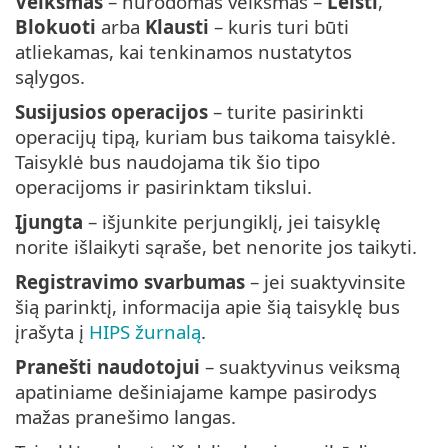
Veiksmas
– nurodomas veiksmas –
Leisti
,
Blokuoti
arba
Klausti
– kuris turi būti
atliekamas, kai tenkinamos nustatytos
sąlygos.
Susijusios operacijos
– turite pasirinkti
operacijų tipą, kuriam bus taikoma taisyklė.
Taisyklė bus naudojama tik šio tipo
operacijoms ir pasirinktam tikslui.
Įjungta
– išjunkite perjungiklį, jei taisyklę
norite išlaikyti sąraše, bet nenorite jos taikyti.
Registravimo svarbumas
– jei suaktyvinsite
šią parinktį, informacija apie šią taisyklę bus
įrašyta į
HIPS žurnalą
.
Pranešti naudotojui
– suaktyvinus veiksmą
apatiniame dešiniajame kampe pasirodys
mažas pranešimo langas.