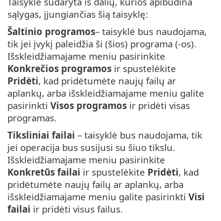
Taisyklė sudaryta iš dalių, kurios apibūdina
sąlygas, įjungiančias šią taisyklę:
Šaltinio programos
– taisyklė bus naudojama,
tik jei įvykį paleidžia ši (šios) programa (-os).
Išskleidžiamajame meniu pasirinkite
Konkrečios programos
ir spustelėkite
Pridėti
, kad pridėtumėte naujų failų ar
aplankų, arba išskleidžiamajame meniu galite
pasirinkti
Visos programos
ir pridėti visas
programas.
Tiksliniai failai
– taisyklė bus naudojama, tik
jei operacija bus susijusi su šiuo tikslu.
Išskleidžiamajame meniu pasirinkite
Konkretūs failai
ir spustelėkite
Pridėti
, kad
pridėtumėte naujų failų ar aplankų, arba
išskleidžiamajame meniu galite pasirinkti
Visi
failai
ir pridėti visus failus.