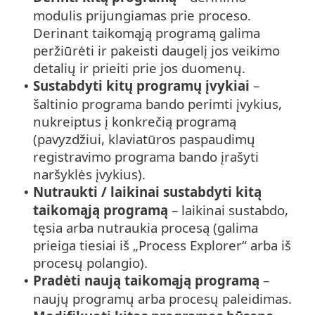
modulis prijungiamas prie proceso.
Derinant taikomąją programą galima
peržiūrėti ir pakeisti daugelį jos veikimo
detalių ir prieiti prie jos duomenų.
Sustabdyti kitų programų įvykiai
–
•
šaltinio programa bando perimti įvykius,
nukreiptus į konkrečią programą
(pavyzdžiui, klaviatūros paspaudimų
registravimo programa bando įrašyti
naršyklės įvykius).
Nutraukti / laikinai sustabdyti kitą
•
taikomąją programą
– laikinai sustabdo,
tęsia arba nutraukia procesą (galima
prieiga tiesiai iš „Process Explorer“ arba iš
procesų polangio).
Pradėti naują taikomąją programą
–
•
naujų programų arba procesų paleidimas.