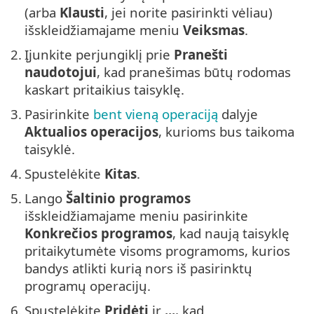
(arba
Klausti
, jei norite pasirinkti vėliau)
išskleidžiamajame meniu
Veiksmas
.
2.
Įjunkite perjungiklį prie
Pranešti
naudotojui
, kad pranešimas būtų rodomas
kaskart pritaikius taisyklę.
3.
Pasirinkite
bent vieną operaciją
dalyje
Aktualios operacijos
, kurioms bus taikoma
taisyklė.
4.
Spustelėkite
Kitas
.
5.
Lango
Šaltinio programos
išskleidžiamajame meniu pasirinkite
Konkrečios programos
, kad naują taisyklę
pritaikytumėte visoms programoms, kurios
bandys atlikti kurią nors iš pasirinktų
programų operacijų.
6.
Spustelėkite
Pridėti
ir
...
, kad