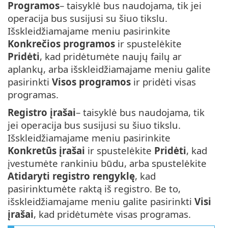
Programos
– taisyklė bus naudojama, tik jei
operacija bus susijusi su šiuo tikslu.
Išskleidžiamajame meniu pasirinkite
Konkrečios programos
ir spustelėkite
Pridėti
, kad pridėtumėte naujų failų ar
aplankų, arba išskleidžiamajame meniu galite
pasirinkti
Visos programos
ir pridėti visas
programas.
Registro įrašai
– taisyklė bus naudojama, tik
jei operacija bus susijusi su šiuo tikslu.
Išskleidžiamajame meniu pasirinkite
Konkretūs įrašai
ir spustelėkite
Pridėti
, kad
įvestumėte rankiniu būdu, arba spustelėkite
Atidaryti registro rengyklę
, kad
pasirinktumėte raktą iš registro. Be to,
išskleidžiamajame meniu galite pasirinkti
Visi
įrašai
, kad pridėtumėte visas programas.