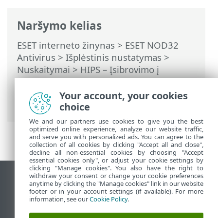
Naršymo kelias
ESET interneto žinynas
>
ESET NOD32
Antivirus
>
Išplėstinis nustatymas
>
Nuskaitymai
>
HIPS – Įsibrovimo į
pagrindinį kompiuterį prevencijos
sistema
>
HIPS taisyklių tvarkymas
> HIPS
Your account, your cookies
taisyklės parametrai
choice
We and our partners use cookies to give you the best
optimized online experience, analyze our website traffic,
and serve you with personalized ads. You can agree to the
collection of all cookies by clicking "Accept all and close",
decline all non-essential cookies by choosing "Accept
essential cookies only", or adjust your cookie settings by
clicking "Manage cookies". You also have the right to
withdraw your consent or change your cookie preferences
Rodyti darbalaukio tinklavietę
anytime by clicking the "Manage cookies" link in our website
footer or in your account settings (if available). For more
End of Life
information, see our
Cookie Policy
.
ESET žinių bazė
ESET forumas