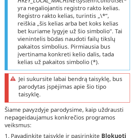
HKEY_LOCAL_MACHINE\system\ControlSet*
yra negaliojantis registro rakto kelias.
Registro rakto kelias, turintis „\*“,
reiškia „šis kelias arba bet koks kelias
bet kuriame lygyje už šio simbolio“. Tai
vienintelis būdas naudoti failų tikslų
pakaitos simbolius. Pirmiausia bus
įvertinama konkreti kelio dalis, tada
kelias už pakaitos simbolio (*).
Jei sukursite labai bendrą taisyklę, bus
parodytas įspėjimas apie šio tipo
taisyklę.
Šiame pavyzdyje parodysime, kaip uždrausti
nepageidaujamus konkrečios programos
veiksmus:
1.
Pavadinkite taisyklę ir pasirinkite
Blokuoti