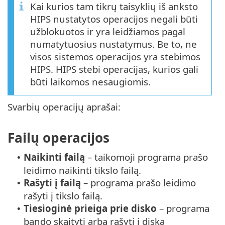
Kai kurios tam tikrų taisyklių iš anksto
HIPS nustatytos operacijos negali būti
užblokuotos ir yra leidžiamos pagal
numatytuosius nustatymus. Be to, ne
visos sistemos operacijos yra stebimos
HIPS. HIPS stebi operacijas, kurios gali
būti laikomos nesaugiomis.
Svarbių operacijų aprašai:
Failų operacijos
Naikinti failą
– taikomoji programa prašo
•
leidimo naikinti tikslo failą.
Rašyti į failą
– programa prašo leidimo
•
rašyti į tikslo failą.
Tiesioginė prieiga prie disko
– programa
•
bando skaityti arba rašyti į diską