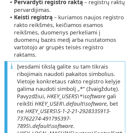
Pervardyti registro raktą
– registrų raktų
•
pervardijimas.
Keisti registrą
– kuriamos naujos registro
•
rakto reikšmės, keičiamos esamos
reikšmės, duomenys perkeliami į
duomenų bazės medį arba nustatomos
vartotojo ar grupės teisės registro
raktams.
Įvesdami tikslą galite su tam tikrais
ribojimais naudoti pakaitos simbolius.
Vietoje konkretaus rakto registro kelyje
galima naudoti simbolį „*“ (žvaigždutę).
Pavyzdžiui,
HKEY_USERS\*\software
gali
reikšti
HKEY_USER\.default\software
, bet
ne
HKEY_USERS\S-1-2-21-2928335913-
73762274-491795397-
7895\.default\software
.