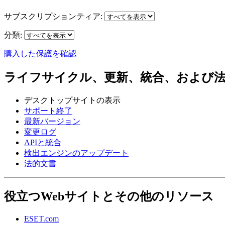
サブスクリプションティア:
分類:
購入した保護を確認
ライフサイクル、更新、統合、および
デスクトップサイトの表示
サポート終了
最新バージョン
変更ログ
APIと統合
検出エンジンのアップデート
法的文書
役立つWebサイトとその他のリソース
ESET.com