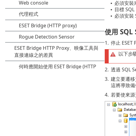
必須安裝來
•
目標 SQ
•
必須安裝 S
•
使用 SQL 
1.
停止 ESET
以下步驟
2.
透過 SQL S
3.
建立要遷移
這將導致備
4.
若要使來源