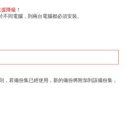
支援降級！
r 執行個體位於不同電腦，則兩台電腦都必須安裝。
則，若備份集已經使用，新的備份將附加到該備份集，