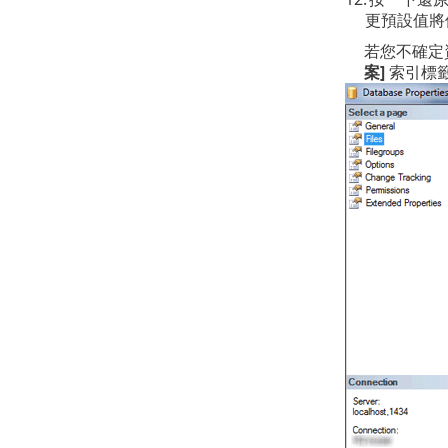
更預設值將使
若您不確定
案]
索引標