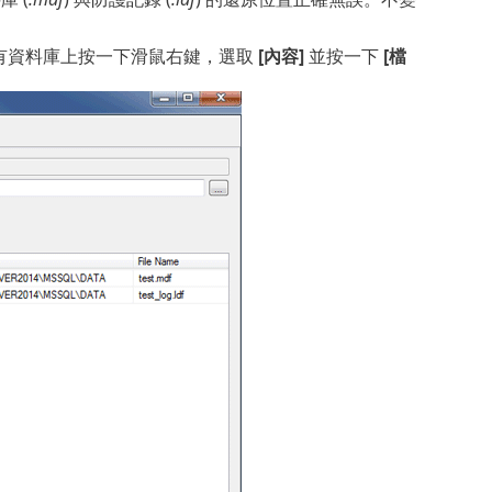
在現有資料庫上按一下滑鼠右鍵，選取
[內容]
並按一下
[檔