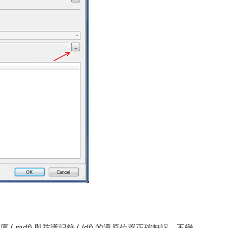
 (
.mdf
) 與防護記錄 (
.ldf
) 的還原位置正確無誤。不變