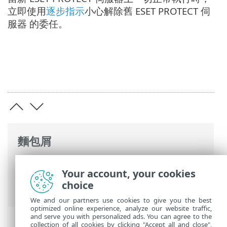
立即使用
逐步指示
小心解除舊 ESET PROTECT 伺
服器 的委任。
麵包屑
ESET 線上說明
>
ESET PROTECT On-Prem
>
Your account, your cookies
遷移並重新安裝
>
在伺服器之間遷移
> 全新
choice
安裝 - 相同的 IP 位址
We and our partners use cookies to give you the best
optimized online experience, analyze our website traffic,
and serve you with personalized ads. You can agree to the
collection of all cookies by clicking "Accept all and close",