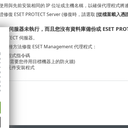
使用與先前安裝相同的 IP 位址或主機名稱，以確保代理程式將
復 ESET PROTECT Server (修復時，請選取
[從檔案載入憑證
OTECT 伺服器未執行，而且您沒有資料庫備份或 ESET P
 PROTECT 伺服器。
一種方法修復 ESET Management 代理程式：
d
安裝程式指令碼
h
 (這將需要您停用目標機器上的防火牆)
y
程式元件安裝程式
y
e
o
s
e
e