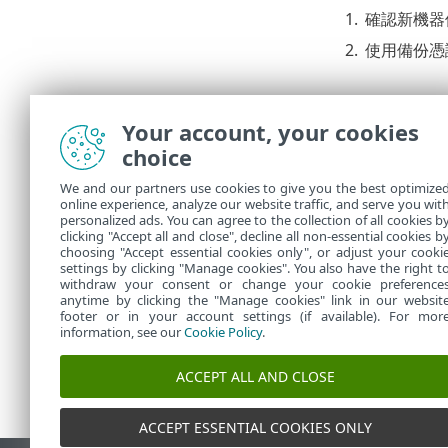
1.
確認新機器
2.
使用備份憑證修
ESET PR
Your account, your cookies
1.
修復 ESET
choice
2.
使用下列其中
We and our partners use cookies to give you the best optimize
代理程式
•
online experience, analyze our website traffic, and serve you wit
遠端部署
•
personalized ads. You can agree to the collection of all cookies b
手動代理
clicking "Accept all and close", decline all non-essential cookies b
•
choosing "Accept essential cookies only", or adjust your cooki
settings by clicking "Manage cookies". You also have the right t
withdraw your consent or change your cookie preference
anytime by clicking the "Manage cookies" link in our websit
footer or in your account settings (if available). For mor
information, see our
Cookie Policy
.
ACCEPT ALL AND CLOSE
ACCEPT ESSENTIAL COOKIES ONLY