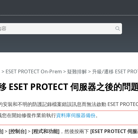
明
>
ESET PROTECT On-Prem
>
疑難排解
> 升級/遷移 ESET P
 ESET PROTECT 伺服器之後的問
安裝和不明的防護記錄檔案錯誤訊息而無法啟動 ESET PROT
議您在開始修復作業前執行
資料庫伺服器備份
。
始]
>
[控制台]
>
[程式和功能]
，然後按兩下
[ESET PROTECT 伺服