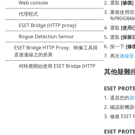
2.
選取
[修復]
3.
重複使用現
%PROGRAMDA
4.
選取
[使用
5.
選取
[保留
6.
按一下
[修
7.
再次
連線至 W
其他疑難
ESET PR
1.
還原您的
資
2.
確認新機器
3.
修復 ESE
ESET P