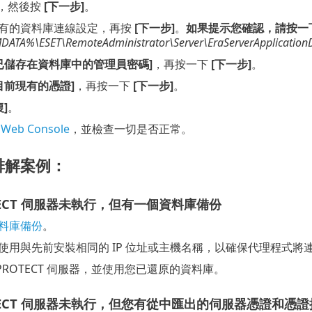
，然後按
[下一步]
。
有的資料庫連線設定，再按
[下一步]
。
如果提示您確認，請按一下 
TA%\ESET\RemoteAdministrator\Server\EraServerApplicationDat
已儲存在資料庫中的管理員密碼]
，再按一下
[下一步]
。
目前現有的憑證]
，再按一下
[下一步]
。
復]
。
eb Console
，並檢查一切是否正常。
排解案例：
OTECT 伺服器未執行，但有一個資料庫備份
料庫備份
。
使用與先前安裝相同的 IP 位址或主機名稱，以確保代理程式將
T PROTECT 伺服器，並使用您已還原的資料庫。
ROTECT 伺服器未執行，但您有從中匯出的伺服器憑證和憑