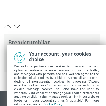
Breadcrumb'lar
ESET Online Yardım
>
ESET PROTECT On-
Your account, your cookies
Prem
>
Taşıma ve yeniden yükleme
> Bir
choice
sunucudan diğerine taşıma
We and our partners use cookies to give you the best
optimized online experience, analyze our website traffic,
and serve you with personalized ads. You can agree to the
collection of all cookies by clicking "Accept all and close",
decline all non-essential cookies by choosing "Accept
essential cookies only", or adjust your cookie settings by
clicking "Manage cookies". You also have the right to
withdraw your consent or change your cookie preferences
anytime by clicking the "Manage cookies" link in our website
Masaüstü sitesini görüntüle
footer or in your account settings (if available). For more
information, see our
Cookie Policy
.