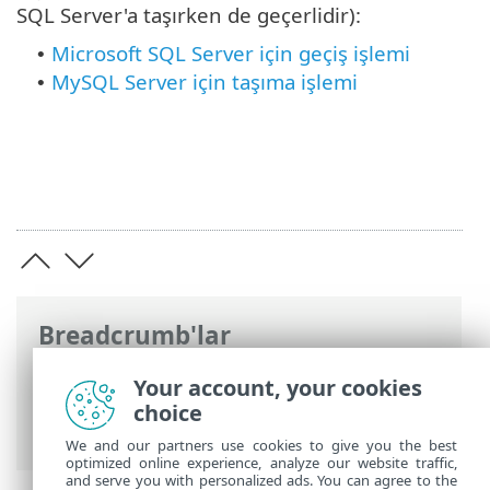
SQL Server'a taşırken de geçerlidir):
Microsoft SQL Server için geçiş işlemi
•
MySQL Server için taşıma işlemi
•
Breadcrumb'lar
ESET Online Yardım
>
ESET PROTECT On-
Your account, your cookies
Prem
>
Taşıma ve yeniden yükleme
>
choice
ESET PROTECT veri Tabanını Taşıma
We and our partners use cookies to give you the best
optimized online experience, analyze our website traffic,
and serve you with personalized ads. You can agree to the