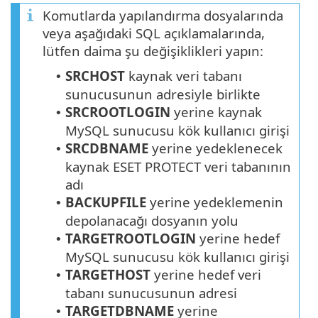
Komutlarda yapılandırma dosyalarında
veya aşağıdaki SQL açıklamalarında,
lütfen daima şu değişiklikleri yapın:
SRCHOST
kaynak veri tabanı
•
sunucusunun adresiyle birlikte
SRCROOTLOGIN
yerine kaynak
•
MySQL sunucusu kök kullanıcı girişi
SRCDBNAME
yerine yedeklenecek
•
kaynak ESET PROTECT veri tabanının
adı
BACKUPFILE
yerine yedeklemenin
•
depolanacağı dosyanın yolu
TARGETROOTLOGIN
yerine hedef
•
MySQL sunucusu kök kullanıcı girişi
TARGETHOST
yerine hedef veri
•
tabanı sunucusunun adresi
TARGETDBNAME
yerine
•