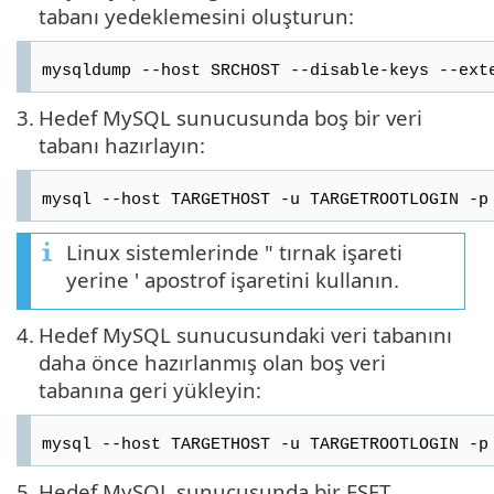
tabanı yedeklemesini oluşturun:
mysqldump --host SRCHOST --disable-keys --ext
3.
Hedef MySQL sunucusunda boş bir veri
tabanı hazırlayın:
mysql --host TARGETHOST -u TARGETROOTLOGIN -p
Linux sistemlerinde " tırnak işareti
yerine ' apostrof işaretini kullanın.
4.
Hedef MySQL sunucusundaki veri tabanını
daha önce hazırlanmış olan boş veri
tabanına geri yükleyin:
mysql --host TARGETHOST -u TARGETROOTLOGIN -p
5.
Hedef MySQL sunucusunda bir ESET