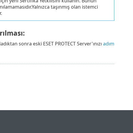
çin yeni Sertifika Yetkilisini kullanın. Bunun
lanılamamasıdır.Yalnızca taşınmış olan istemci
.
rılması:
ladıktan sonra eski ESET PROTECT Server'ınızı
adım