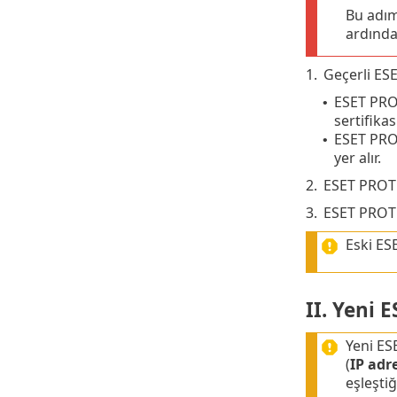
Bu adım
ardınd
1.
Geçerli ES
ESET PRO
•
sertifikas
ESET PRO
•
yer alır.
2.
ESET PROTE
3.
ESET PROTE
Eski ES
II. Yeni 
Yeni ES
(
IP adr
eşleşti