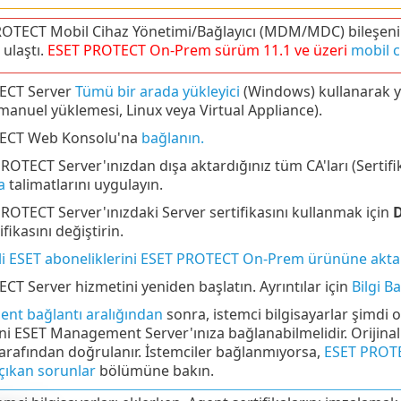
OTECT Mobil Cihaz Yönetimi/Bağlayıcı (MDM/MDC) bileşeni (
ulaştı.
ESET PROTECT
On-Prem
sürüm
11.1
ve üzeri
mobil c
ECT Server
Tümü bir arada yükleyici
(Windows) kullanarak y
anuel yüklemesi, Linux veya Virtual Appliance).
ECT Web Konsolu'na
bağlanın.
ROTECT Server'ınızdan dışa aktardığınız tüm CA'ları (Sertifika
a
talimatlarını uygulayın.
ROTECT Server'ınızdaki Server sertifikasını kullanmak için
D
fikasını değiştirin.
i ESET aboneliklerini ESET PROTECT On-Prem ürününe akta
T Server hizmetini yeniden başlatın. Ayrıntılar için
Bilgi B
ent bağlantı aralığından
sonra, istemci bilgisayarlar şimdi o
ni ESET Management Server'ınıza bağlanabilmelidir. Orijinal 
tarafından doğrulanır. İstemciler bağlanmıyorsa,
ESET PROTE
çıkan sorunlar
bölümüne bakın.