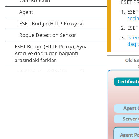
ESET PR
1.
ESET
seçi
2.
ESET
3.
İstem
dağıt