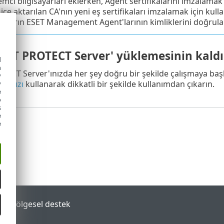
emci bilgisayarları eklerken, Agent sertifikalarını imzalamak i
içe aktarılan CA'nın yeni eş sertifikaları imzalamak için kul
yarların ESET Management Agent'larının kimliklerini doğrular
 ESET PROTECT Server' yüklemesinin kaldı
d
h
TECT Server'ınızda her şey doğru bir şekilde çalışmaya baş
y
arımızı
kullanarak dikkatli bir şekilde kullanımdan çıkarın.
y
e
o
s
e
e
tal
Bölgesel destek