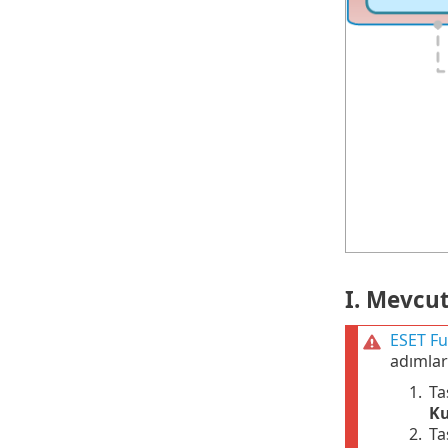
I. Mevcut
ESET Fu
adımlar
1.
Ta
Ku
2.
Ta