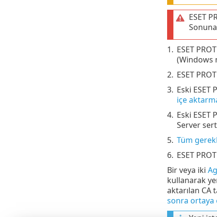
ESET PR
Sonuna 
1.
ESET PROT
(Windows m
2.
ESET PROT
3.
Eski ESET P
içe aktarm
4.
Eski ESET P
Server serti
5.
Tüm gerekl
6.
ESET PROTEC
Bir veya iki
Ag
kullanarak ye
aktarılan CA 
sonra ortaya 