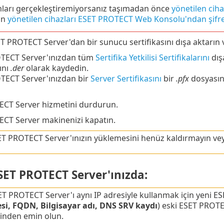
ları gerçekleştiremiyorsanız taşımadan önce
yönetilen ciha
an
yönetilen cihazları ESET PROTECT Web Konsolu'ndan şifrel
ET PROTECT Server'dan bir sunucu sertifikasını dışa aktarın
TECT Server'ınızdan tüm
Sertifika Yetkilisi Sertifikalarını
dışa
ını
.der
olarak kaydedin.
TECT Server'ınızdan bir
Server Sertifikasını
bir
.pfx
dosyasına
CT Server hizmetini durdurun.
CT Server makinenizi kapatın.
ET PROTECT Server'ınızın yüklemesini henüz kaldırmayın ve
ESET PROTECT Server'ınızda:
ET PROTECT Server'ı aynı IP adresiyle kullanmak için yeni E
esi, FQDN, Bilgisayar adı, DNS SRV kaydı
) eski ESET PROTE
ğinden emin olun.