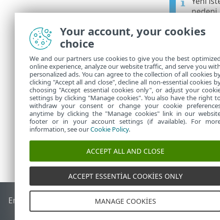
Yeni ist
nedeni, 
bilgisa
Your account, your cookies
choice
III. Eski
We and our partners use cookies to give you the best optimize
online experience, analyze our website traffic, and serve you wit
Yeni ESET PRO
personalized ads. You can agree to the collection of all cookies b
adım talimatl
clicking "Accept all and close", decline all non-essential cookies b
choosing "Accept essential cookies only", or adjust your cooki
settings by clicking "Manage cookies". You also have the right t
withdraw your consent or change your cookie preference
anytime by clicking the "Manage cookies" link in our websit
footer or in your account settings (if available). For mor
information, see our
Cookie Policy
.
ACCEPT ALL AND CLOSE
ACCEPT ESSENTIAL COOKIES ONLY
End of Life
ESET Bilgi Bankası
ESET Forumu
ESET Status Por
MANAGE COOKIES