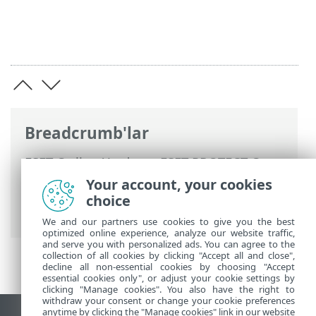
Breadcrumb'lar
ESET Online Yardım
>
ESET PROTECT On-
Prem
>
Yükselt
>
Veri Tabanı Sunucusu
Your account, your cookies
Yedekleme/Yükseltme
> Veri Tabanı
choice
Sunucu Yükseltmesi
We and our partners use cookies to give you the best
optimized online experience, analyze our website traffic,
and serve you with personalized ads. You can agree to the
collection of all cookies by clicking "Accept all and close",
decline all non-essential cookies by choosing "Accept
essential cookies only", or adjust your cookie settings by
clicking "Manage cookies". You also have the right to
withdraw your consent or change your cookie preferences
anytime by clicking the "Manage cookies" link in our website