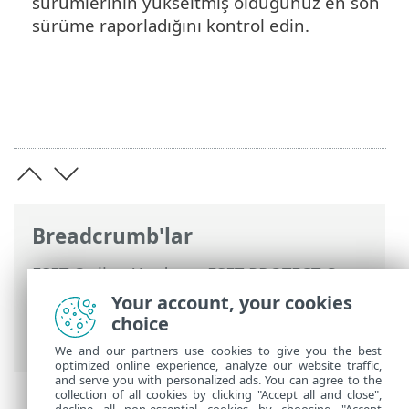
sürümlerinin yükseltmiş olduğunuz en son
sürüme raporladığını kontrol edin.
Breadcrumb'lar
ESET Online Yardım
>
ESET PROTECT On-
Prem
>
Yükselt
> Windows'da Yük
Your account, your cookies
Devretme Kümesi'ne yüklenmiş ESET
choice
PROTECT On-Prem ürününü yükseltme
We and our partners use cookies to give you the best
optimized online experience, analyze our website traffic,
and serve you with personalized ads. You can agree to the
collection of all cookies by clicking "Accept all and close",