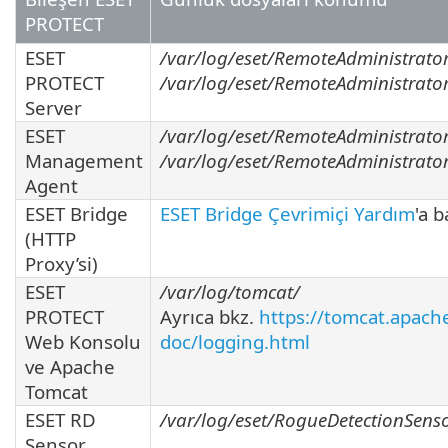
PROTECT
ESET
/var/log/eset/RemoteAdministrator
PROTECT
/var/log/eset/RemoteAdministrator/
Server
ESET
/var/log/eset/RemoteAdministrato
Management
/var/log/eset/RemoteAdministrator
Agent
ESET Bridge
ESET Bridge Çevrimiçi Yardım
'a b
(HTTP
Proxy’si)
ESET
/var/log/tomcat/
PROTECT
Ayrıca bkz.
https://tomcat.apach
Web Konsolu
doc/logging.html
ve Apache
Tomcat
ESET RD
/var/log/eset/RogueDetectionSens
Sensor