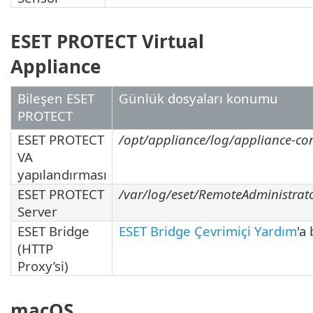
ESET PROTECT Virtual
Appliance
Bileşen ESET
Günlük dosyaları konumu
PROTECT
ESET PROTECT
/opt/appliance/log/appliance-con
VA
yapılandırması
ESET PROTECT
/var/log/eset/RemoteAdministrato
Server
ESET Bridge
ESET Bridge Çevrimiçi Yardım
'a
(HTTP
Proxy’si)
macOS