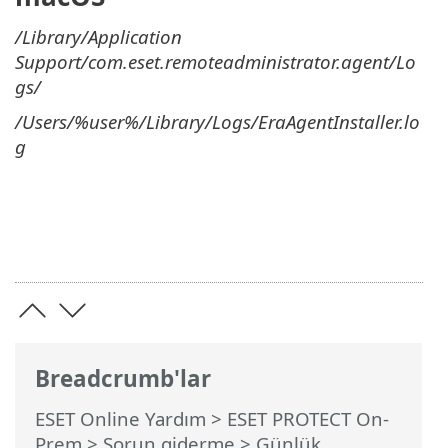
/Library/Application
Support/com.eset.remoteadministrator.agent/Lo
gs/
/Users/%user%/Library/Logs/EraAgentInstaller.lo
g
Breadcrumb'lar
ESET Online Yardım
>
ESET PROTECT On-
Prem
>
Sorun giderme
> Günlük