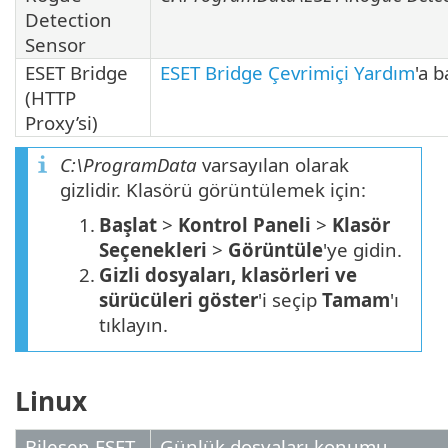
Detection
Sensor
ESET Bridge
ESET Bridge Çevrimiçi Yardım
'a b
(HTTP
Proxy’si)
C:\ProgramData
varsayılan olarak
gizlidir. Klasörü görüntülemek için:
1.
Başlat
>
Kontrol Paneli
>
Klasör
Seçenekleri
>
Görüntüle
'ye gidin.
2.
Gizli dosyaları, klasörleri ve
sürücüleri göster
'i seçip
Tamam
'ı
tıklayın.
Linux
Bileşen ESET
Günlük dosyaları konumu