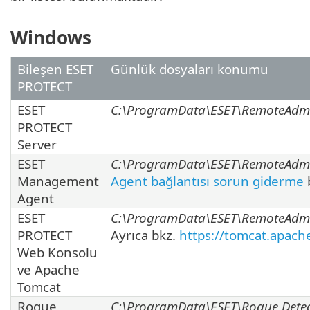
Windows
Bileşen ESET
Günlük dosyaları konumu
PROTECT
ESET
C:\ProgramData\ESET\RemoteAdmin
PROTECT
Server
ESET
C:\ProgramData\ESET\RemoteAdmin
Management
Agent bağlantısı sorun giderme
Agent
ESET
C:\ProgramData\ESET\RemoteAdmi
PROTECT
Ayrıca bkz.
https://tomcat.apach
Web Konsolu
ve Apache
Tomcat
Rogue
C:\ProgramData\ESET\Rogue Detec