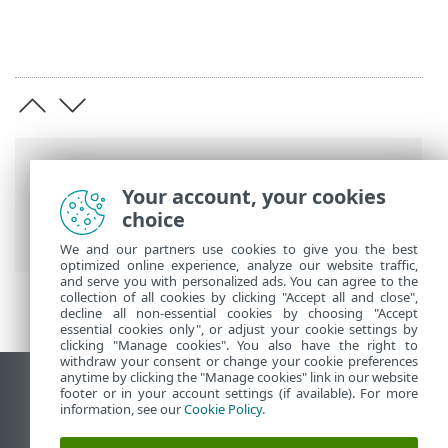
Breadcrumb'lar
Your account, your cookies
ESET Online Yardım
>
ESET PROTECT On-
choice
Prem
>
Sorun giderme
> Tanılama Aracı
We and our partners use cookies to give you the best
optimized online experience, analyze our website traffic,
and serve you with personalized ads. You can agree to the
collection of all cookies by clicking "Accept all and close",
decline all non-essential cookies by choosing "Accept
essential cookies only", or adjust your cookie settings by
clicking "Manage cookies". You also have the right to
withdraw your consent or change your cookie preferences
anytime by clicking the "Manage cookies" link in our website
Masaüstü sitesini görüntüle
footer or in your account settings (if available). For more
information, see our
Cookie Policy
.
End of Life
ESET Bilgi Bankası