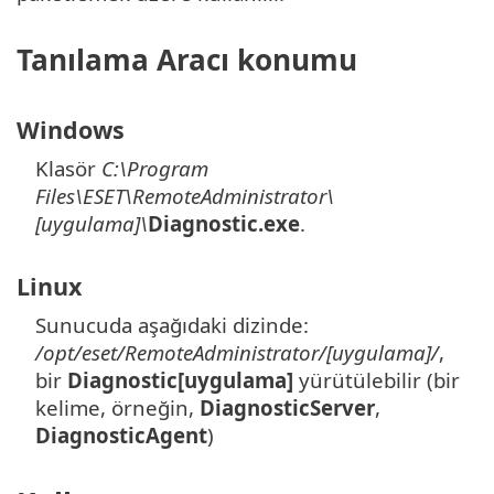
Tanılama Aracı konumu
Windows
Klasör
C:\Program
Files\ESET\RemoteAdministrator\
[uygulama]\
Diagnostic.exe
.
Linux
Sunucuda aşağıdaki dizinde:
/opt/eset/RemoteAdministrator/[uygulama]/
,
bir
Diagnostic[uygulama]
yürütülebilir (bir
kelime, örneğin,
DiagnosticServer
,
DiagnosticAgent
)