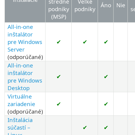
stredné
Veľké
Áno
Nie
podniky
podniky
s
(MSP)
All-in-one
inštalátor
pre Windows
✔
✔
✔
Server
(odporúčané)
All-in-one
inštalátor
✔
✔
pre Windows
Desktop
Virtuálne
zariadenie
✔
✔
(odporúčané)
Inštalácia
súčastí –
✔
✔
Linux