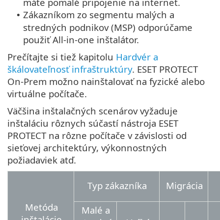
máte pomalé pripojenie na internet.
Zákazníkom zo segmentu malých a
•
stredných podnikov (MSP) odporúčame
použiť All-in-one inštalátor.
Prečítajte si tiež kapitolu
Hardvér a
škálovateľnosť infraštruktúry
. ESET PROTECT
On-Prem možno nainštalovať na fyzické alebo
virtuálne počítače.
Väčšina inštalačných scenárov vyžaduje
inštaláciu rôznych súčastí nástroja ESET
PROTECT na rôzne počítače v závislosti od
sieťovej architektúry, výkonnostných
požiadaviek atď.
Typ zákazníka
Migrácia
Metóda
Malé a
inštalácie