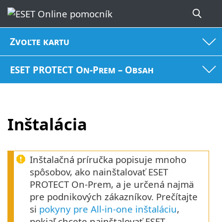
Zvoľte kartu
ESET PROTECT On-Prem – Obsah
Inštalácia
Inštalačná príručka popisuje mnoho
spôsobov, ako nainštalovať ESET
PROTECT On-Prem, a je určená najmä
pre podnikových zákazníkov. Prečítajte
si
pokyny pre All-in-one inštaláciu
,
pokiaľ chcete nainštalovať ESET