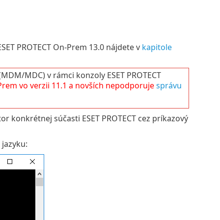
í ESET PROTECT On-Prem 13.0 nájdete v
kapitole
 (MDM/MDC) v rámci konzoly ESET PROTECT
Prem
vo verzii
11.1
a novších nepodporuje
správu
látor konkrétnej súčasti ESET PROTECT cez príkazový
 jazyku: