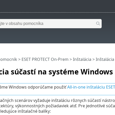
pomocník
>
ESET PROTECT On-Prem
>
Inštalácia
> Inštaláci
cia súčastí na systéme Windows
téme Windows odporúčame použiť
All-in-one inštaláciu ES
lačných scenárov vyžaduje inštaláciu rôznych súčastí nástro
itektúry, výkonnostných požiadaviek atď. Pre jednotlivé s
edujúce inštalačné balíky: