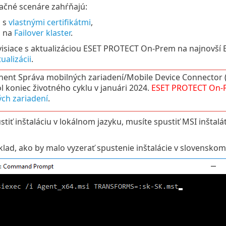
lačné scenáre zahŕňajú:
u s
vlastnými certifikátmi
,
u na
Failover klaster
.
úvisiace s aktualizáciou ESET PROTECT On-Prem na najnovš
ualizácii
.
ent Správa mobilných zariadení/Mobile Device Connector
l koniec životného cyklu v januári 2024.
ESET PROTECT
On-
ch zariadení
.
stiť inštaláciu v lokálnom jazyku, musíte spustiť MSI inšta
klad, ako by malo vyzerať spustenie inštalácie v slovenskom