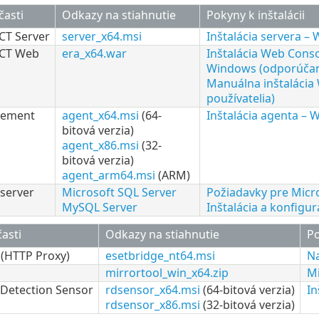
časti
Odkazy na stiahnutie
Pokyny k inštalácii
CT Server
server_x64.msi
Inštalácia servera –
CT Web
era_x64.war
Inštalácia Web Conso
Windows (odporúča
Manuálna inštalácia
používatelia)
gement
agent_x64.msi
(64-
Inštalácia agenta –
bitová verzia)
agent_x86.msi
(32-
bitová verzia)
agent_arm64.msi
(ARM)
server
Microsoft SQL Server
Požiadavky pre Micr
MySQL Server
Inštalácia a konfig
časti
Odkazy na stiahnutie
Po
 (HTTP Proxy)
esetbridge_nt64.msi
Na
mirrortool_win_x64.zip
Mi
Detection Sensor
rdsensor_x64.msi
(64-bitová verzia)
In
rdsensor_x86.msi
(32-bitová verzia)