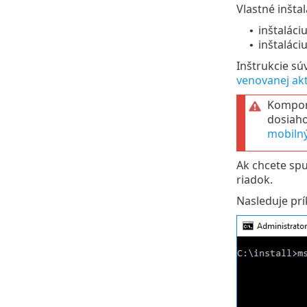
Vlastné inšta
inštaláci
•
inštaláci
•
Inštrukcie s
venovanej akt
Kompon
dosiaho
mobilný
Ak chcete spu
riadok.
Nasleduje prí