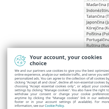
Maďarčina 
Indonézštin
Taliančina (
Japončina (
Kórejčina (K
Poľština (Po
Portugalčina
Ruština (Ru
Španielčina (
Your account, your cookies
Španielčina 
choice
Slovenčina 
Turečtina (T
We and our partners use cookies to give you the best optimize
Ukrajinčina 
online experience, analyze our website traffic, and serve you wit
personalized ads. You can agree to the collection of all cookies b
* V tomto jaz
clicking "Accept all and close", decline all non-essential cookies b
choosing "Accept essential cookies only", or adjust your cooki
settings by clicking "Manage cookies". You also have the right t
withdraw your consent or change your cookie preference
anytime by clicking the "Manage cookies" link in our websit
footer or in your account settings (if available). For mor
information, see our
Cookie Policy
.