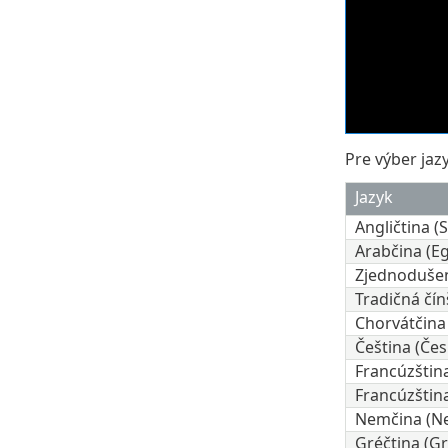
Pre výber jaz
Jazyk
Angličtina (
Arabčina (Eg
Zjednodušen
Tradičná čín
Chorvátčina
Čeština (Čes
Francúzštin
Francúzštin
Nemčina (N
Gréčtina (G