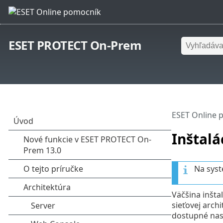
ESET PROTECT On-Prem
ESET Online 
Inštalá
Na sys
Väčšina inšta
sieťovej arch
dostupné nasl