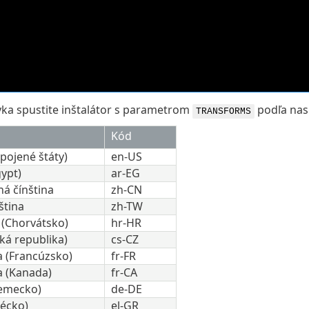
yka spustite inštalátor s parametrom
podľa nasl
TRANSFORMS
Kód
Spojené štáty)
en-US
ypt)
ar-EG
á čínština
zh-CN
ština
zh-TW
 (Chorvátsko)
hr-HR
ká republika)
cs-CZ
a (Francúzsko)
fr-FR
a (Kanada)
fr-CA
emecko)
de-DE
récko)
el-GR