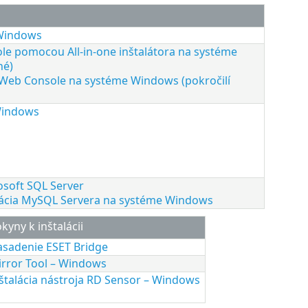
 Windows
le pomocou All-in-one inštalátora na systéme
né)
 Web Console na systéme Windows (pokročilí
 Windows
osoft SQL Server
urácia MySQL Servera na systéme Windows
kyny k inštalácii
sadenie ESET Bridge
rror Tool – Windows
štalácia nástroja RD Sensor – Windows