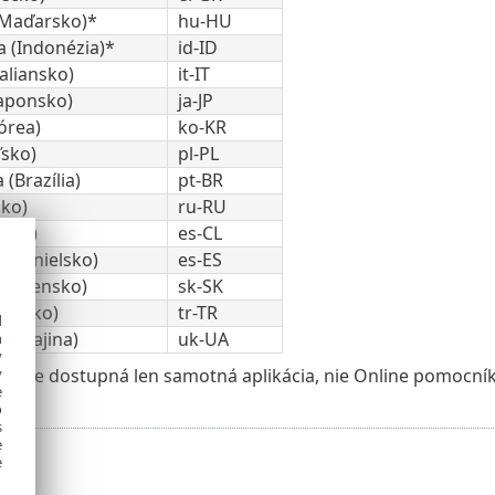
(Maďarsko)*
hu-HU
a (Indonézia)*
id-ID
Taliansko)
it-IT
Japonsko)
ja-JP
órea)
ko-KR
ľsko)
pl-PL
 (Brazília)
pt-BR
sko)
ru-RU
Čile)
es-CL
(Španielsko)
es-ES
(Slovensko)
sk-SK
urecko)
tr-TR
d
(Ukrajina)
uk-UA
h
y
yku je dostupná len samotná aplikácia, nie Online pomocník
y
e
o
s
e
e