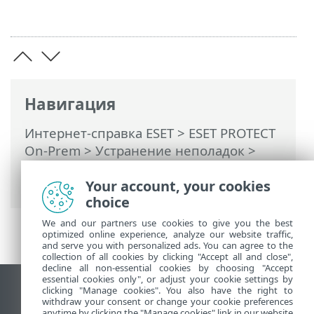
Навигация
Интернет-справка ESET
>
ESET PROTECT
On-Prem
>
Устранение неполадок
>
Обновление компонентов ESET
PROTECT в автономной среде
Your account, your cookies
choice
We and our partners use cookies to give you the best
optimized online experience, analyze our website traffic,
and serve you with personalized ads. You can agree to the
collection of all cookies by clicking "Accept all and close",
decline all non-essential cookies by choosing "Accept
essential cookies only", or adjust your cookie settings by
clicking "Manage cookies". You also have the right to
Использовать сайт для ПК
withdraw your consent or change your cookie preferences
End of Life
anytime by clicking the "Manage cookies" link in our website