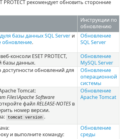
T PROTECT рекомендует обновить сторонние
Инструкции по
обновлению
дуля базы данных SQL Server
и
Обновление
е обновление
.
SQL Server
 веб-консоли ESET PROTECT,
Обновление
 базы данных.
MySQL Server
о доступности обновлений для
Обновление
операционной
системы
Apache Tomcat
:
Обновление
am Files\Apache Software
Apache Tomcat
м откройте файл
RELEASE-NOTES
в
ерить номер версии.
ла:
.
tomcat version
Java
:
Обновление
оку и выполните команду:
среды