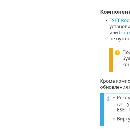
Компонент
ESET Rog
•
установи
или
Linu
не нужно
Под
буд
ко
Кроме компо
обновления 
Реко
•
досту
ESET 
Вирту
•