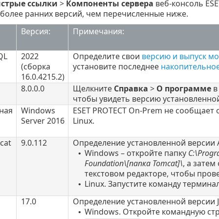
стрые ссылки
>
Компоненты сервера
веб-консоль ESE
более ранних версий, чем перечисленные ниже.
Версия:
Примечания:
QL
2022
Определите свои
версию и выпуск мо
(сборка
установите последнее
накопительно
16.0.4215.2
)
8.0.0.0
Щелкните
Справка
>
О программе
в
чтобы увидеть версию установленной
ная
Windows
ESET PROTECT On-Prem не сообщает 
Server 2016
Linux
.
cat
9.0.112
Определение установленной версии
Windows – откройте папку
C:\Progr
•
Foundation\[
папка
Tomcat]\
, а зате
текстовом редакторе, чтобы пров
Linux. Запустите команду термина
•
17.0
Определение установленной версии
Windows. Откройте командную стр
•