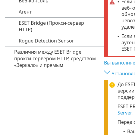
Если 
•
веб-к
обнов
невоз
удале
Если 
•
аутен
ESET 
Вы выполняе
Установле
До ESE
версии
поддер
ESET P
Server
.
Перед 
Ва
•