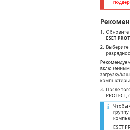
поддер
Рекомен
1.
Обновите 
ESET PROT
2.
Выберите 
разряднос
Рекомендуем
включенным 
загрузку/кэ
компьютеры 
3.
После тог
PROTECT, 
Чтобы 
группу
компью
ESET P