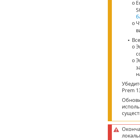
Е
o
S
б
Ч
o
в
Все
•
Э
o
с
Э
o
з
н
Убедит
Prem 13
Обнови
исполь
сущест
Оконча
локаль