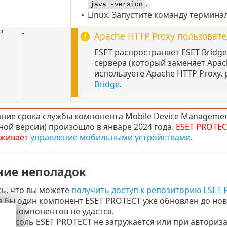
.
java -version
Linux. Запустите команду термина
•
P
-
Apache HTTP Proxy
пользовате
ESET распространяет ESET Bridge
сервера (который заменяет Apach
используете Apache HTTP Proxy,
Bridge
.
ние срока службы компонента Mobile Device Manageme
ной версии) произошло в январе 2024 года.
ESET PROTEC
живает
управление мобильными устройствами
.
ние неполадок
ь, что вы можете
получить доступ к репозиторию ESET
я бы один компонент ESET PROTECT уже обновлен до но
ия компонентов не удастся.
-консоль ESET PROTECT не загружается или при авториз