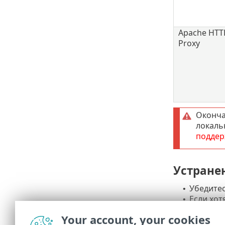
Apache HTT
Proxy
Оконча
локаль
поддер
Устране
Убедитес
•
Если хот
•
обновлен
Your account, your cookies
Если веб
•