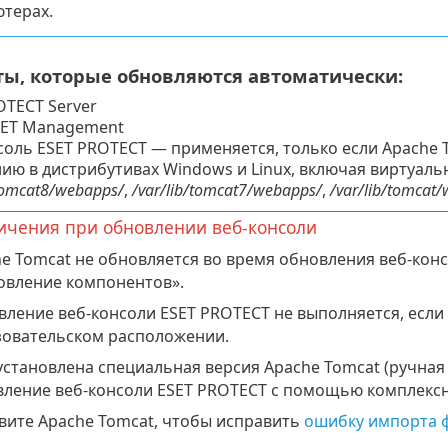
терах.
ы, которые обновляются автоматически:
OTECT Server
SET Management
соль ESET PROTECT — применяется, только если Apache T
ию в дистрибутивах Windows и Linux, включая виртуаль
/tomcat8/webapps/
,
/var/lib/tomcat7/webapps/
,
/var/lib/tomcat
ичения при обновлении веб-консоли
e Tomcat не обновляется во время обновления веб-кон
овление компонентов».
ление веб-консоли ESET PROTECT не выполняется, если
зовательском расположении.
установлена специальная версия Apache Tomcat (ручная
ление веб-консоли ESET PROTECT с помощью комплексн
ите Apache Tomcat, чтобы исправить
ошибку импорта 