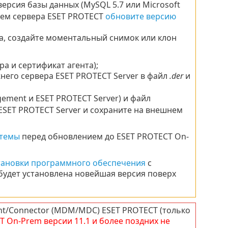
ерсия базы данных (MySQL 5.7 или Microsoft
нием сервера ESET PROTECT
обновите версию
а, создайте моментальный снимок или клон
а и сертификат агента);
него сервера ESET PROTECT Server в файл
.der
и
ement и ESET PROTECT Server) и файл
ESET PROTECT Server и сохраните на внешнем
стемы
перед обновлением до ESET PROTECT On-
тановки программного обеспечения
с
будет установлена новейшая версия поверх
nt/Connector (MDM/MDC) ESET PROTECT (только
T
On-Prem
версии
11.1
и более поздних не