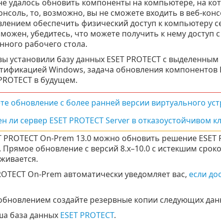
не удалось обновить компоненты на компьютере, на ко
онсоль, то, возможно, вы не сможете входить в веб-кон
лением обеспечить физический доступ к компьютеру се
можен, убедитесь, что можете получить к нему доступ
нного рабочего стола.
вы установили базу данных ESET PROTECT с выделенным
тификацией Windows, задача обновления компонентов 
PROTECT в будущем.
те обновление с более ранней версии виртуального уст
н ли сервер ESET PROTECT Server в отказоустойчивом к
T PROTECT On-Prem 13.0 можно обновить решение ESET P
. Прямое обновление с версий 8.x–10.0 с истекшим срок
живается.
ROTECT On-Prem автоматически уведомляет вас,
если до
обновлением создайте резервные копии следующих дан
ша база данных
ESET PROTECT
.