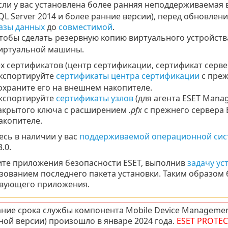
сли у вас установлена более ранняя неподдерживаемая в
QL Server 2014 и более ранние версии), перед обновле
азы данных
до
совместимой
.
тобы сделать резервную копию виртуального устройств
иртуальной машины.
х сертификатов (центр сертификации, сертификат сервер
кспортируйте
сертификаты центра сертификации
с преж
охраните его на внешнем накопителе.
кспортируйте
сертификаты узлов
(для агента ESET Manag
акрытого ключа с расширением
.pfx
с прежнего сервера 
акопителе.
есь в наличии у вас
поддерживаемой операционной си
.0.
те приложения безопасности ESET, выполнив
задачу ус
зованием последнего пакета установки. Таким образом 
вующего приложения.
ние срока службы компонента Mobile Device Manageme
ной версии) произошло в январе 2024 года.
ESET PROTEC