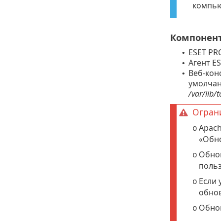
компью
Компонент
ESET PR
•
Агент E
•
Веб-кон
•
умолчан
/var/lib
Огран
Apach
o
«Обн
Обнов
o
поль
Если 
o
обнов
Обнов
o