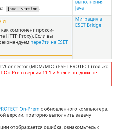
выполнения
Java
ла:
.
java -version
Миграция в
ли
ESET Bridge
 как компонент прокси-
e HTTP Proxy). Если вы
 рекомендуем
перейти на ESET
nt/Connector (MDM/MDC) ESET PROTECT (только
T
On-Prem
версии
11.1
и более поздних не
 PROTECT On-Prem
с обновленного компьютера.
вой версии, повторно выполнить задачу
ации отображается ошибка, ознакомьтесь с