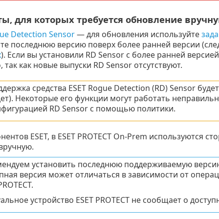
ы, для которых требуется обновление вручну
ue Detection Sensor
— для обновления используйте
зада
те последнюю версию поверх более ранней версии (сле
x
). Если вы установили RD Sensor с более ранней верси
, так как новые выпуски RD Sensor отсутствуют.
держка средства ESET Rogue Detection (RD) Sensor буд
ет). Некоторые его функции могут работать неправиль
нфигурацией RD Sensor с помощью политики.
нентов ESET, в ESET PROTECT On-Prem используются ст
вручную.
мендуем установить последнюю поддерживаемую версию
пная версия может отличаться в зависимости от операц
PROTECT.
альное устройство ESET PROTECT не сообщает о доступ