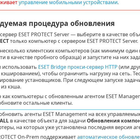
живает
управление мобильными устройствами
.
дуемая процедура обновления
сервер ESET PROTECT Server — выберите в качестве объ
ECT
только компьютер с сервером ESET PROTECT Server.
несколько клиентских компьютеров (как минимум один 
ти в качестве пробного образца) и запустите на них зад
 использовать
ESET Bridge прокси-сервер HTTP
(или дру
кэшированием), чтобы ограничить нагрузку на сеть. Те
ширование установщиков. При следующем запуске задачи
из кэша.
о как компьютеры с обновленным агентом ESET Managem
обновите остальные клиенты.
обновить агенты ESET Management на всех управляемых
ALL
в качестве объекта для задачи
Обновления компон
теры, на которых уже установлена последняя версия аг
ROTECT On-Prem поддерживает
автоматическое обновле