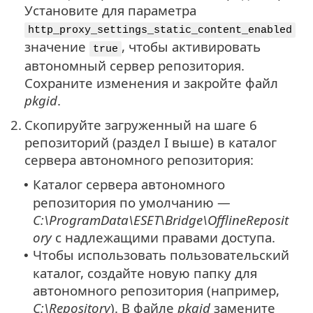
Установите для параметра
http_proxy_settings_static_content_enabled
значение
, чтобы активировать
true
автономный сервер репозитория.
Сохраните изменения и закройте файл
pkgid
.
2.
Скопируйте загруженный на шаге 6
репозиторий (раздел I выше) в каталог
сервера автономного репозитория:
Каталог сервера автономного
•
репозитория по умолчанию —
C:\ProgramData\ESET\Bridge\OfflineReposit
ory
с надлежащими правами доступа.
Чтобы использовать пользовательский
•
каталог, создайте новую папку для
автономного репозитория (например,
C:\Repository
). В файле
pkgid
замените