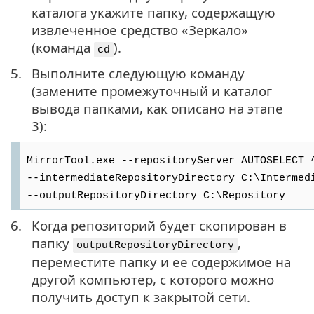
каталога укажите папку, содержащую
извлеченное средство «Зеркало»
(команда
).
cd
5.
Выполните следующую команду
(замените промежуточный и каталог
вывода папками, как описано на этапе
3):
MirrorTool.exe --repositoryServer AUTOSELECT 
--intermediateRepositoryDirectory C:\Intermed
--outputRepositoryDirectory C:\Repository
6.
Когда репозиторий будет скопирован в
папку
,
outputRepositoryDirectory
переместите папку и ее содержимое на
другой компьютер, с которого можно
получить доступ к закрытой сети.