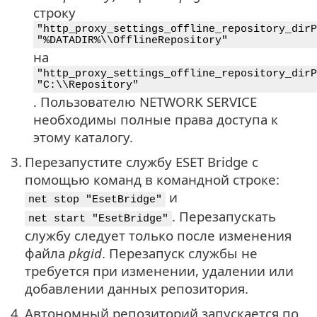
строку
"http_proxy_settings_offline_repository_dirP
"%DATADIR%\\OfflineRepository"
на
"http_proxy_settings_offline_repository_dirP
"C:\\Repository"
. Пользователю NETWORK SERVICE
необходимы полные права доступа к
этому каталогу.
3.
Перезапустите службу ESET Bridge с
помощью команд в командной строке:
и
net stop "EsetBridge"
. Перезапускать
net start "EsetBridge"
службу следует только после изменения
файла
pkgid
. Перезапуск службы не
требуется при изменении, удалении или
добавлении данных репозитория.
4.
Автономный репозиторий запускается по