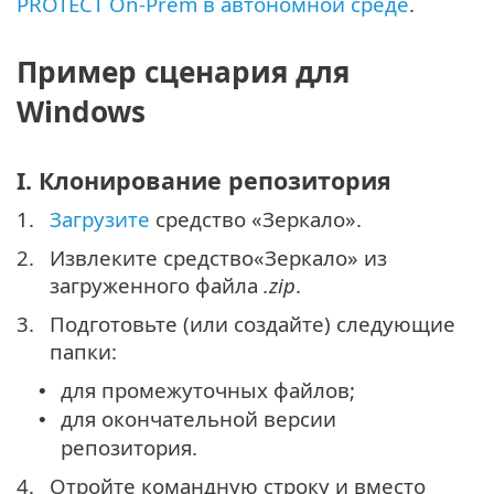
PROTECT On-Prem в автономной среде
.
Пример сценария для
Windows
I. Клонирование репозитория
1.
Загрузите
средство «Зеркало».
2.
Извлеките средство«Зеркало» из
загруженного файла
.zip
.
3.
Подготовьте (или создайте) следующие
папки:
для промежуточных файлов;
•
для окончательной версии
•
репозитория.
4.
Отройте командную строку и вместо