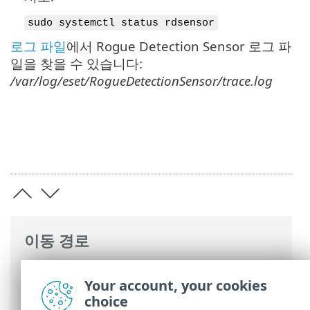
sudo systemctl status rdsensor
로그 파일
에서 Rogue Detection Sensor 로그 파
일을 찾을 수 있습니다:
/var/log/eset/RogueDetectionSensor/trace.log
이동 경로
ESET 온라인 도움말
>
ESET PROTECT On-
Your account, your cookies
Prem
>
설치
>
Linux의 구성 요소 설치
>
choice
Rogue Detection Sensor 설치 - Linux