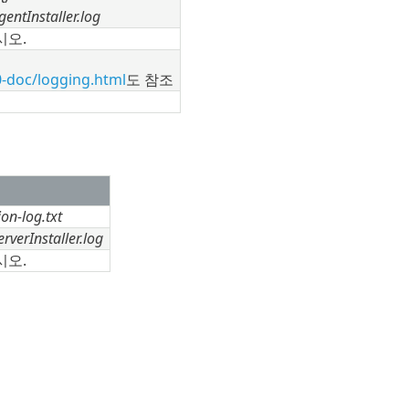
entInstaller.log
시오.
0-doc/logging.html
도 참조
on-log.txt
verInstaller.log
시오.