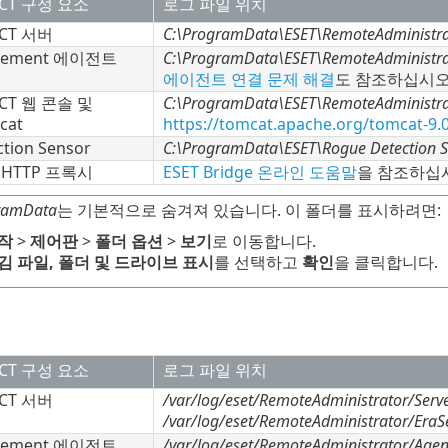
ECT 구성 요소
로그 파일 위치
ECT 서버
C:\ProgramData\ESET\RemoteAdministrat
agement 에이전트
C:\ProgramData\ESET\RemoteAdministra
에이전트 연결 문제 해결
도 참조하십시오
ECT 웹 콘솔 및
C:\ProgramData\ESET\RemoteAdministra
cat
https://tomcat.apache.org/tomcat-9.
tion Sensor
C:\ProgramData\ESET\Rogue Detection S
e HTTP 프록시
ESET Bridge 온라인 도움말
을 참조하십
ramData
는 기본적으로 숨겨져 있습니다. 이 폴더를 표시하려면:
작
>
제어판
>
폴더 옵션
>
보기
로 이동합니다.
김 파일, 폴더 및 드라이브 표시
를 선택하고
확인
을 클릭합니다.
ECT 구성 요소
로그 파일 위치
ECT 서버
/var/log/eset/RemoteAdministrator/Serve
/var/log/eset/RemoteAdministrator/EraSer
agement 에이전트
/var/log/eset/RemoteAdministrator/Agen