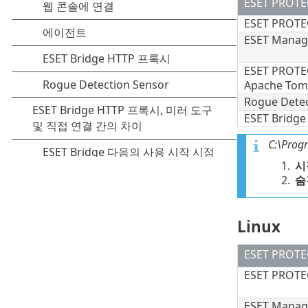
ESET PROT
ESET PROT
ESET Man
ESET PROT
Apache Tom
Rogue Detec
ESET Bridg
C:\Prog
1.
시
2.
숨
Linux
ESET PROT
ESET PROT
ESET Man