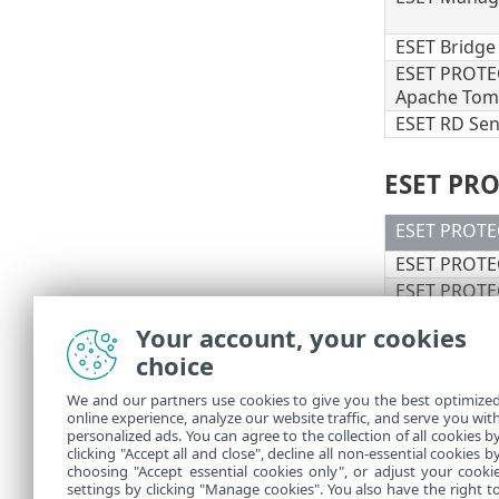
ESET Bridg
ESET PROT
Apache Tom
ESET RD Se
ESET P
ESET PROT
ESET PROT
ESET PROT
ESET Bridg
Your account, your cookies
choice
macOS
We and our partners use cookies to give you the best optimize
/Library/Appli
online experience, analyze our website traffic, and serve you wit
personalized ads. You can agree to the collection of all cookies b
/Users/%user%/
clicking "Accept all and close", decline all non-essential cookies b
choosing "Accept essential cookies only", or adjust your cooki
settings by clicking "Manage cookies". You also have the right t