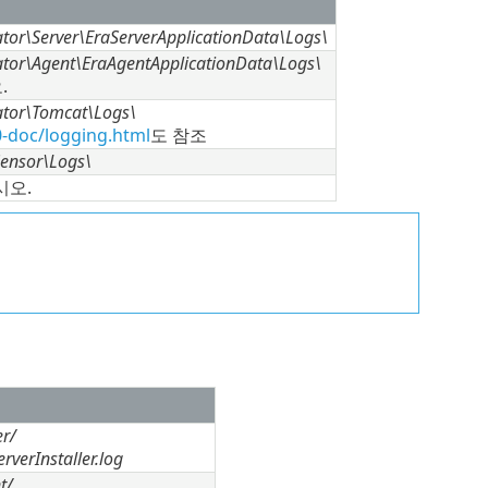
or\Server\EraServerApplicationData\Logs\
tor\Agent\EraAgentApplicationData\Logs\
.
tor\Tomcat\Logs\
0-doc/logging.html
도 참조
ensor\Logs\
시오.
r/
verInstaller.log
t/