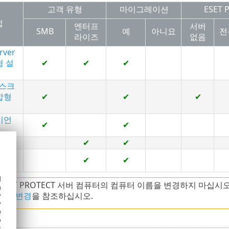
고객 유형
마이그레이션
ESET
법
엔터프
서버
SMB
예
아니요
전
라이즈
없음
rver
 설
✔
✔
✔
데스크
합형
✔
✔
✔
이언
✔
✔
ux
✔
✔
✔
✔
d
 ESET PROTECT 서버 컴퓨터의 컴퓨터 이름을 변경하지 마십시
h
이름 변경
을 참조하십시오.
y
y
e
o
s