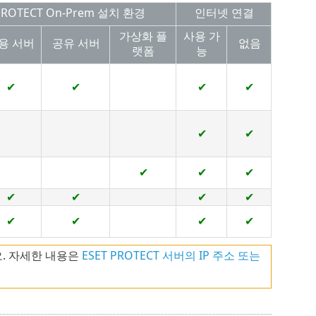
 PROTECT On-Prem 설치 환경
인터넷 연결
가상화 플
사용 가
용 서버
공유 서버
없음
랫폼
능
✔
✔
✔
✔
✔
✔
✔
✔
✔
✔
✔
✔
✔
✔
✔
✔
✔
오. 자세한 내용은
ESET PROTECT 서버의 IP 주소 또는