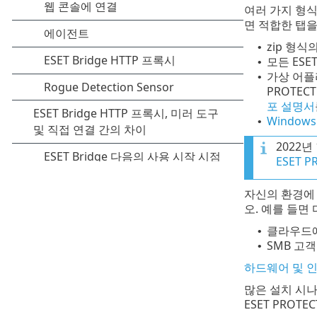
여러 가지 형
면 적합한 탭을
zip 형식의
•
모든 ESE
•
가상 어플
•
PROTE
포 설명서
Windows
•
2022년
ESET P
자신의 환경에 
오. 예를 들면
클라우드에서
•
SMB 고
•
하드웨어 및 
많은 설치 시
ESET PROT