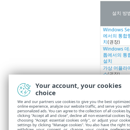
설치 방
Windows Se
에서의 통합형
치
(권장)
Windows 
톱에서의 통
설치
가상 어플라
스
(권장)
구성 요소 Lin
Your account, your cookies
구성 요소
choice
Windows
We and our partners use cookies to give you the best optimize
설치 후
online experience, analyze our website traffic, and serve you wit
호스트 
personalized ads. You can agree to the collection of all cookies b
clicking "Accept all and close", decline all non-essential cookies b
choosing "Accept essential cookies only", or adjust your cooki
settings by clicking "Manage cookies". You also have the right t
withdraw your consent or change your cookie preference