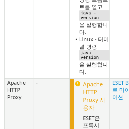
트를 열고
java -
version
을 실행합니
다.
Linux - 터미
•
널 명령
java -
version
을 실행합니
다.
Apache
-
ESET B
Apache
HTTP
로 마
HTTP
Proxy
이션
Proxy
사
용자
ESET은
프록시