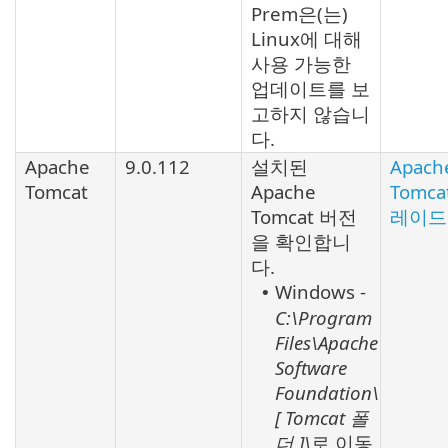
Prem은(는)
Linux
에 대해
사용 가능한
업데이트를 보
고하지 않습니
다.
Apache
9.0.112
설치된
Apach
Tomcat
Apache
Tomc
Tomcat
버전
레이드
을 확인합니
다.
Windows -
•
C:\Program
Files\Apache
Software
Foundation\
[
Tomcat
폴
더
]\
로 이동