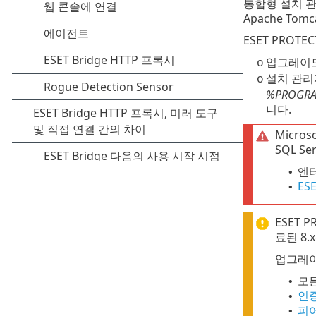
통합형 설치 관
Apache Tom
ESET PROTEC
업그레이드
o
설치 관리
o
%PROGRAMD
니다.
Micro
SQL S
엔
•
ESE
•
ESET 
료된 8
업그레이
모든
•
인
•
피
•