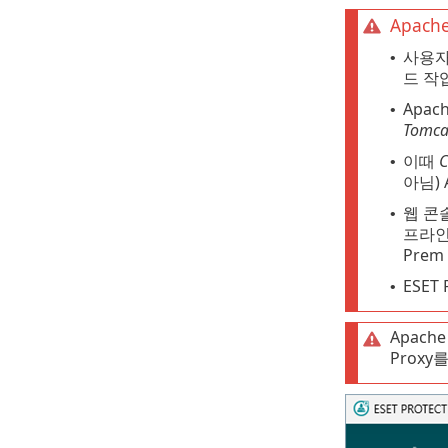
Apac
사용자
•
드 작
Apa
•
Tomca
이때
C
•
아님)
웹 콘솔
•
프라인 
Pre
ESET
•
Apach
Prox