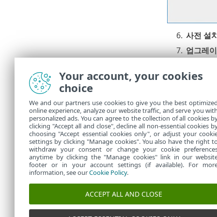
6.
사전 설
7.
업그레이
소 시간이
Your account, your cookies
8.
업그레이
choice
ESET PRO
We and our partners use cookies to give you the best optimize
ESET PROT
online experience, analyze our website traffic, and serve you wit
를 업그레이드합니
personalized ads. You can agree to the collection of all cookies b
니다.
clicking "Accept all and close", decline all non-essential cookies b
choosing "Accept essential cookies only", or adjust your cooki
settings by clicking "Manage cookies". You also have the right t
withdraw your consent or change your cookie preference
anytime by clicking the "Manage cookies" link in our websit
footer or in your account settings (if available). For mor
information, see our
Cookie Policy
.
ACCEPT ALL AND CLOSE