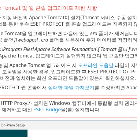
he Tomcat 및 웹 콘솔 업그레이드 제한 사항
 지정 버전의 Apache Tomcat이 설치(Tomcat 서비스 수동
업을 통한 후속 ESET PROTECT 웹 콘솔 업그레이드는 지원되지 
che Tomcat을 업그레이드하면 다음에 있는
era
폴더가 제거됩니다
t
폴더
]\webapps\
.
era
폴더를 사용하여 추가 데이터를 저장하려
:\Program Files\Apache Software Foundation\[
Tomcat
폴더
]\w
 Apache Tomcat 업그레이드가 실행되지 않으며 웹 콘솔만 업
 및 Apache Tomcat 업그레이드 시
오프라인 도움말
파일이 지워집
도움말을 사용한 경우, 업그레이드한 후 ESET PROTECT On-Pre
m 버전과 일치하는 최신 오프라인 도움말이 있는지 확인하십시오.
 PROTECT 웹 콘솔에서
실패한 파일 가져오기
를 수정하려면 Apa
e HTTP Proxy가 설치된 Windows 컴퓨터에서 통합형 설치 관
y를 제거하고 대신
ESET Bridge
을(를) 설치합니다.