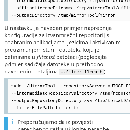
--intermediateUpdateDirectory /tmp/mirrorTool
--offlineLicenseFilename /tmp/mirrorTool/offl
--outputDirectory /tmp/mirrorTool/mirror
U nastavku je naveden primjer naprednije
konfiguracije za izvanmrežni repozitorij s
odabranim aplikacijama, jezicima i aktiviranim
preuzimanjem starih datoteka koja je
definirana u
filter.txt
datoteci (pogledajte
primjer sadržaja datoteke u prethodno
navedenim detaljima
):
--filterFilePath
sudo ./MirrorTool --repositoryServer AUTOSELE
--intermediateRepositoryDirectory /tmp/repoTe
--outputRepositoryDirectory /var/lib/tomcat9/
--filterFilePath filter.txt
Preporučujemo da iz povijesti
naredbenog retka uklonite naredbe