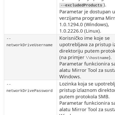
).
--excludedProducts
Parametar je dostupan 
verzijama programa
Mirr
1.0.1294.0
(Windows),
1.0.2226.0
(Linux).
Korisničko ime koje se
--
upotrebljava za pristup 
networkDriveUsername
direktoriju putem proto
(na primjer
).
\\hostname
Parametar funkcionira 
alatu
Mirror Tool
za sust
Windows.
Lozinka koja se upotrebl
--
pristup izlaznom direkto
networkDrivePassword
putem protokola
SMB
.
Parametar funkcionira 
alatu
Mirror Tool
za sust