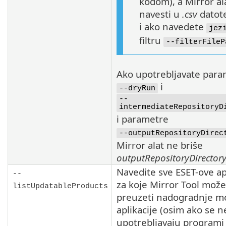
kodom), a Mirror ala
navesti u
.csv
datote
i ako navedete
jez
filtru
--filterFileP
Ako upotrebljavate para
i
--dryRun
--
intermediateRepositoryD
i parametre
--outputRepositoryDirec
Mirror alat ne briše
outputRepositoryDirector
Navedite sve
ESET
-ove ap
--
za koje
Mirror Tool
može
listUpdatableProducts
preuzeti nadogradnje m
aplikacije (osim ako se n
upotrebljavaju programi