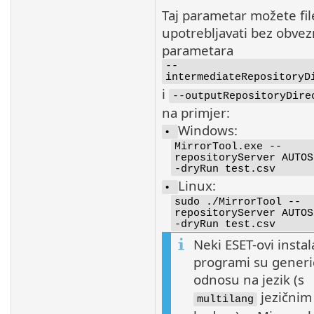
Taj parametar možete fil
upotrebljavati bez obvez
parametara
--
intermediateRepositoryD
i
--outputRepositoryDire
na primjer:
Windows:
•
MirrorTool.exe --
repositoryServer AUTOS
-dryRun test.csv
Linux:
•
sudo ./MirrorTool --
repositoryServer AUTOS
-dryRun test.csv
Neki ESET-ovi instala
programi su generi
odnosu na jezik (s
jezičnim
multilang