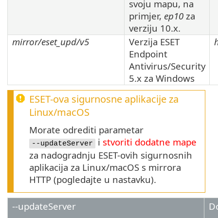
svoju mapu, na
primjer,
ep10
za
verziju
10.x
.
mirror/eset_upd/v5
Verzija
ESET
Endpoint
Antivirus/Security
5.x
za Windows
ESET-ova sigurnosne aplikacije za
Linux
/
macOS
Morate odrediti parametar
i
stvoriti dodatne mape
--updateServer
za nadogradnju ESET-ovih sigurnosnih
aplikacija za Linux/macOS s mirrora
HTTP (pogledajte u nastavku).
--updateServer
D