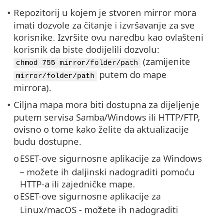
Repozitorij u kojem je stvoren mirror mora
•
imati dozvole za čitanje i izvršavanje za sve
korisnike. Izvršite ovu naredbu kao ovlašteni
korisnik da biste dodijelili dozvolu:
(zamijenite
chmod 755 mirror/folder/path
putem do mape
mirror/folder/path
mirrora).
Ciljna mapa mora biti dostupna za dijeljenje
•
putem servisa Samba/Windows ili HTTP/FTP,
ovisno o tome kako želite da aktualizacije
budu dostupne.
ESET-ove sigurnosne aplikacije za Windows
o
– možete ih daljinski nadograditi pomoću
HTTP-a ili zajedničke mape.
ESET-ove sigurnosne aplikacije za
o
Linux/macOS - možete ih nadograditi