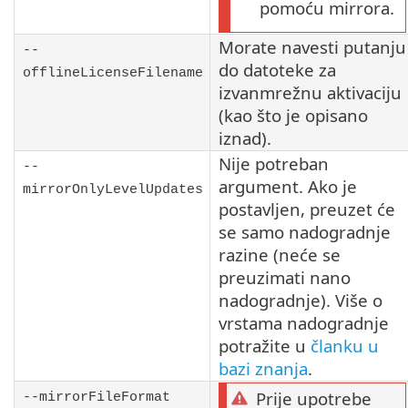
pomoću mirrora.
Morate navesti putanju
--
do datoteke za
offlineLicenseFilename
izvanmrežnu aktivaciju
(kao što je opisano
iznad).
Nije potreban
--
argument. Ako je
mirrorOnlyLevelUpdates
postavljen, preuzet će
se samo nadogradnje
razine (neće se
preuzimati nano
nadogradnje). Više o
vrstama nadogradnje
potražite u
članku u
bazi znanja
.
Prije upotrebe
--mirrorFileFormat