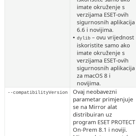
imate okruženje s
verzijama ESET-ovih
sigurnosnih aplikacija
6.6 i novijima.
– ovu vrijednost
•
dylib
iskoristite samo ako
imate okruženje s
verzijama ESET-ovih
sigurnosnih aplikacija
za
macOS
8 i
novijima.
Ovaj neobavezni
--compatibilityVersion
parametar primjenjuje
se na Mirror alat
distribuiran uz
program ESET PROTECT
On-Prem
8.1
i noviji.