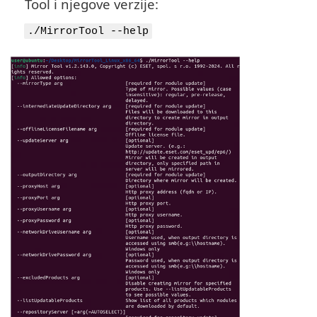
Tool i njegove verzije:
./MirrorTool --help