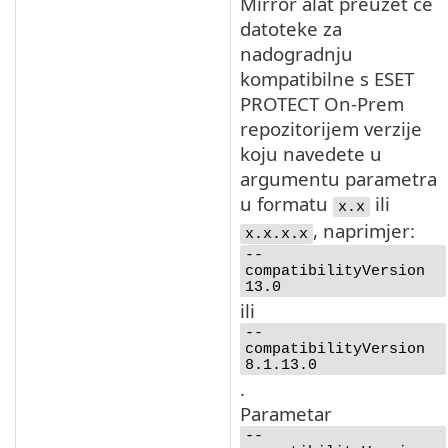
Mirror alat preuzet će
datoteke za
nadogradnju
kompatibilne s ESET
PROTECT On-Prem
repozitorijem verzije
koju navedete u
argumentu parametra
u formatu
ili
x.x
, naprimjer:
x.x.x.x
--
compatibilityVersion
13.0
ili
--
compatibilityVersion
8.1.13.0
.
Parametar
--