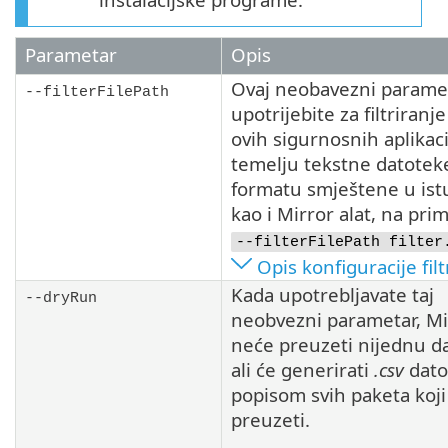
Parametar
Opis
Ovaj neobavezni parame
--filterFilePath
upotrijebite za filtriranje
ovih sigurnosnih aplikaci
temelju tekstne datotek
formatu smještene u is
kao i Mirror alat, na pri
--filterFilePath filter
Opis konfiguracije filt
Kada upotrebljavate taj
--dryRun
neobvezni parametar, Mir
neće preuzeti nijednu d
ali će generirati
.csv
dato
popisom svih paketa koji
preuzeti.