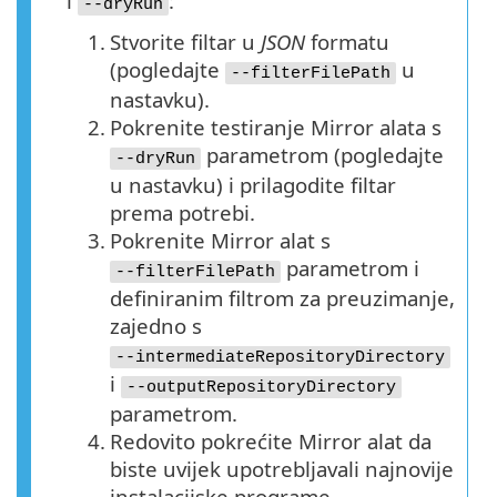
i
:
--dryRun
1.
Stvorite filtar u
JSON
formatu
(pogledajte
u
--filterFilePath
nastavku).
2.
Pokrenite testiranje Mirror alata s
parametrom (pogledajte
--dryRun
u nastavku) i prilagodite filtar
prema potrebi.
3.
Pokrenite Mirror alat s
parametrom i
--filterFilePath
definiranim filtrom za preuzimanje,
zajedno s
--intermediateRepositoryDirectory
i
--outputRepositoryDirectory
parametrom.
4.
Redovito pokrećite Mirror alat da
biste uvijek upotrebljavali najnovije
instalacijske programe.