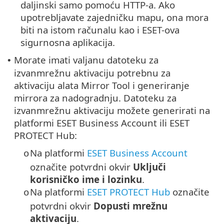
daljinski samo pomoću HTTP-a. Ako
upotrebljavate zajedničku mapu, ona mora
biti na istom računalu kao i ESET-ova
sigurnosna aplikacija.
Morate imati valjanu datoteku za
•
izvanmrežnu aktivaciju potrebnu za
aktivaciju alata Mirror Tool i generiranje
mirrora za nadogradnju. Datoteku za
izvanmrežnu aktivaciju možete generirati na
platformi ESET Business Account ili ESET
PROTECT Hub:
Na platformi
ESET Business Account
o
označite potvrdni okvir
Uključi
korisničko ime i lozinku
.
Na platformi
ESET PROTECT Hub
označite
o
potvrdni okvir
Dopusti mrežnu
aktivaciju
.