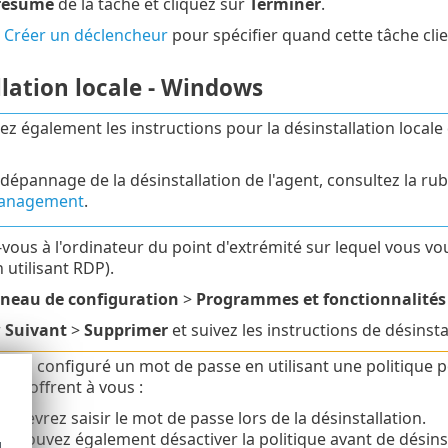
résumé
de la tâche et cliquez sur
Terminer
.
r
Créer un déclencheur
pour spécifier quand cette tâche clie
lation locale - Windows
ez également les instructions pour la désinstallation loca
 dépannage de la désinstallation de l'agent, consultez la ru
anagement
.
vous à l'ordinateur du point d'extrémité sur lequel vous 
utilisant RDP).
neau de configuration
>
Programmes et fonctionnalités
r
Suivant
>
Supprimer
et suivez les instructions de désinsta
 avez configuré un mot de passe en utilisant une politique
s s'offrent à vous :
s devrez saisir le mot de passe lors de la désinstallation.
s pouvez également désactiver la politique avant de désin
d