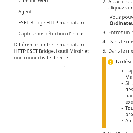
2.
À partir du
cliquez su
Vous pouve
Ordinate
3.
Entrez un
4.
Dans le m
5.
Dans le m
La dési
L'a
•
Ma
Si 
•
dés
par
exe
Tou
•
pré
Apr
•