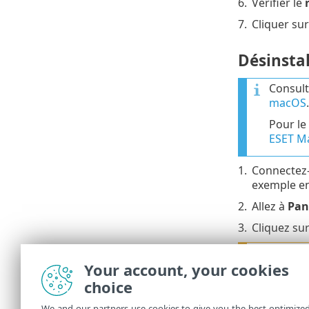
6.
Vérifier le
7.
Cliquer su
Désinstal
Consult
macOS
.
Pour le
ESET M
1.
Connectez-
exemple en 
2.
Allez à
Pan
3.
Cliquez su
Si vous
Your account, your cookies
suivante
choice
Vou
•
Vou
•
We and our partners use cookies to give you the best optimize