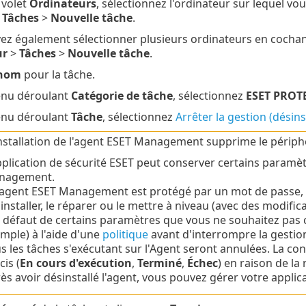
 volet
Ordinateurs
, sélectionnez l'ordinateur sur lequel 
r
Tâches
>
Nouvelle tâche
.
z également sélectionner plusieurs ordinateurs en cochant
ur
>
Tâches
>
Nouvelle tâche
.
nom
pour la tâche.
enu déroulant
Catégorie de tâche
, sélectionnez
ESET PROT
enu déroulant
Tâche
, sélectionnez
Arrêter la gestion (désin
nstallation de l'agent ESET Management supprime le périp
pplication de sécurité ESET peut conserver certains paramètr
nagement.
l'agent ESET Management est protégé par un mot de passe, 
installer, le réparer ou le mettre à niveau (avec des modifica
 défaut de certains paramètres que vous ne souhaitez pas 
mple) à l'aide d'une
politique
avant d'interrompre la gestio
s les tâches s'exécutant sur l'Agent seront annulées. La co
cis (
En cours d'exécution
,
Terminé
,
Échec
) en raison de la 
ès avoir désinstallé l'agent, vous pouvez gérer votre appli