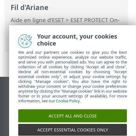
Fil d'Ariane
Aide en ligne d'ESET
>
ESET PROTECT On-
Prem
>
Désinstaller
> Linux - Mettre à
niveau, désinstaller ou réinstaller les
Your account, your cookies
composants ESET PROTECT
choice
We and our partners use cookies to give you the best
optimized online experience, analyze our website traffic,
and serve you with personalized ads. You can agree to the
collection of all cookies by clicking "Accept all and close",
decline all non-essential cookies by choosing "Accept
essential cookies only", or adjust your cookie settings by
clicking "Manage cookies". You also have the right to
withdraw your consent or change your cookie preferences
Afficher le site pour ordinateur de bureau
anytime by clicking the "Manage cookies" link in our website
footer or in your account settings (if available). For more
End of Life
information, see our
Cookie Policy
.
Base de connaissances ESET
Forum ESET
ACCEPT ALL AND CLOSE
ESET Status Portal
Assistance régionale
ACCEPT ESSENTIAL COOKIES ONLY