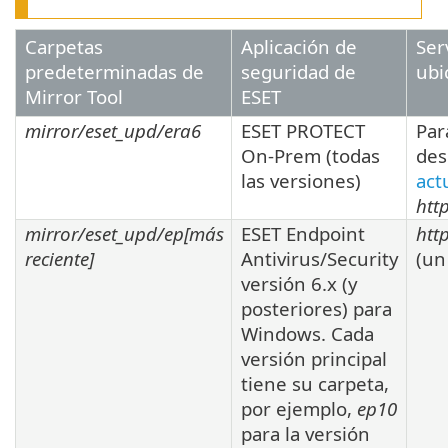
Carpetas
Aplicación de
Ser
predeterminadas de
seguridad de
ubi
Mirror Tool
ESET
mirror/eset_upd/era6
ESET PROTECT
Par
On-Prem (todas
des
las versiones)
act
htt
mirror/eset_upd/ep[
más
ESET Endpoint
htt
reciente
]
Antivirus/Security
(un
versión
6.x
(y
posteriores) para
Windows. Cada
versión principal
tiene su carpeta,
por ejemplo,
ep10
para la versión