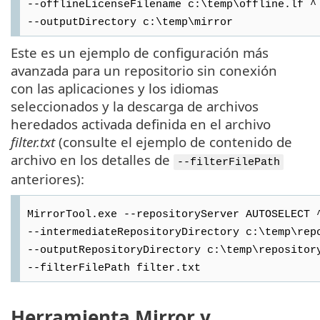
--offlineLicenseFilename c:\temp\offline.lf ^
--outputDirectory c:\temp\mirror
Este es un ejemplo de configuración más
avanzada para un repositorio sin conexión
con las aplicaciones y los idiomas
seleccionados y la descarga de archivos
heredados activada definida en el archivo
filter.txt
(consulte el ejemplo de contenido de
archivo en los detalles de
--filterFilePath
anteriores):
MirrorTool.exe --repositoryServer AUTOSELECT 
--intermediateRepositoryDirectory c:\temp\rep
--outputRepositoryDirectory c:\temp\repositor
--filterFilePath filter.txt
Herramienta Mirror y