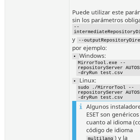
Puede utilizar este par
sin los parámetros oblig
--
intermediateRepositoryD
y
--outputRepositoryDir
por ejemplo:
Windows:
•
MirrorTool.exe --
repositoryServer AUTOS
-dryRun test.csv
Linux:
•
sudo ./MirrorTool --
repositoryServer AUTOS
-dryRun test.csv
Algunos instalador
ESET son genéricos
cuanto al idioma (c
código de idioma
) y la
multilang