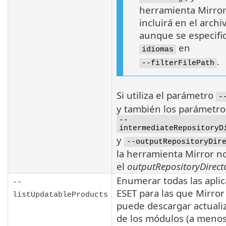
herramienta Mirror
incluirá en el archi
aunque se especif
en
idiomas
.
--filterFilePath
Si utiliza el parámetro
-
y también los parámetro
--
intermediateRepositoryD
y
--outputRepositoryDir
la herramienta Mirror n
el
outputRepositoryDirect
Enumerar todas las apli
--
ESET
para las que
Mirror
listUpdatableProducts
puede descargar actuali
de los módulos (a menos