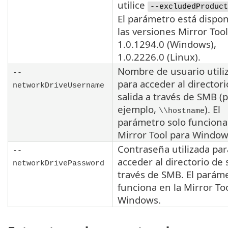
utilice
--excludedProduct
El parámetro está dispon
las versiones
Mirror Tool
1.0.1294.0
(Windows),
1.0.2226.0
(Linux).
Nombre de usuario utili
--
para acceder al directori
networkDriveUsername
salida a través de
SMB
(p
ejemplo,
). El
\\hostname
parámetro solo funciona
Mirror Tool
para Window
Contraseña utilizada par
--
acceder al directorio de 
networkDrivePassword
través de
SMB
. El parám
funciona en la
Mirror To
Windows.