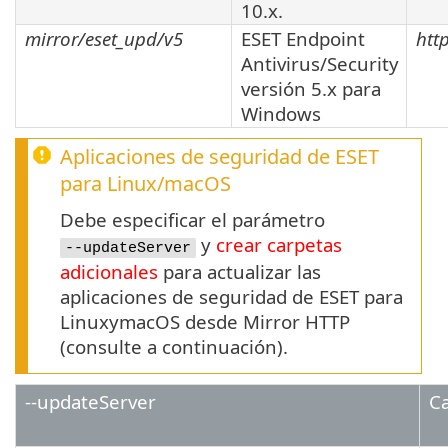
10.x
.
mirror/eset_upd/v5
ESET Endpoint
htt
Antivirus/Security
versión
5.x
para
Windows
Aplicaciones de seguridad de ESET
para
Linux
/
macOS
Debe especificar el parámetro
y
crear carpetas
--updateServer
adicionales
para actualizar las
aplicaciones de seguridad de ESET para
LinuxymacOS desde Mirror HTTP
(consulte a continuación).
--updateServer
Ca