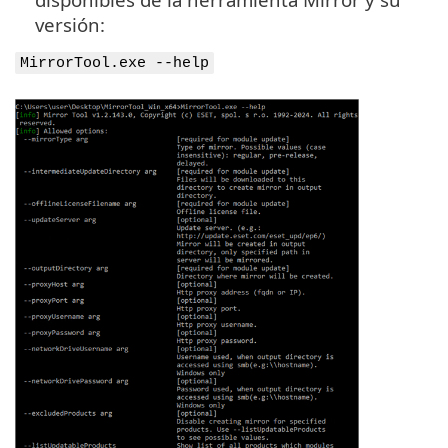
versión:
MirrorTool.exe --help