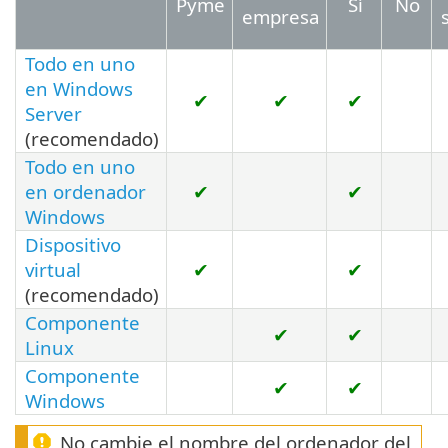
Pyme
Sí
No
empresa
Todo en uno
en Windows
✔
✔
✔
Server
(recomendado)
Todo en uno
en ordenador
✔
✔
Windows
Dispositivo
virtual
✔
✔
(recomendado)
Componente
✔
✔
Linux
Componente
✔
✔
Windows
No cambie el nombre del ordenador del