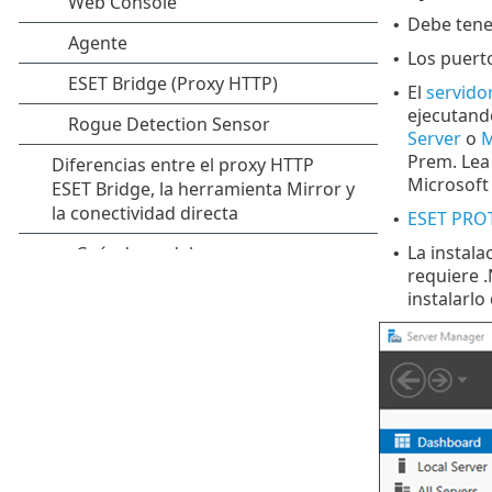
Debe ten
•
Los puerto
•
El
servido
•
ejecutando
Server
o
Prem. Lea
Microsoft
ESET PROT
•
La instal
•
requiere .
instalarlo