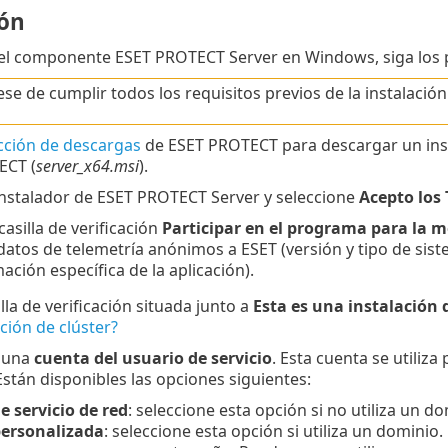
ión
 el componente ESET PROTECT Server en Windows, siga los 
se de cumplir todos los requisitos previos de la instalació
cción de descargas
de ESET PROTECT para descargar un ins
ECT (
server_x64.msi
).
 instalador de ESET PROTECT Server y seleccione
Acepto los
asilla de verificación
Participar en el programa para la m
atos de telemetría anónimos a ESET (versión y tipo de siste
ación específica de la aplicación).
illa de verificación situada junto a
Esta es una instalación 
ción de clúster?
e una
cuenta del usuario de servicio
. Esta cuenta se utiliza
stán disponibles las opciones siguientes:
e servicio de red
: seleccione esta opción si no utiliza un do
ersonalizada
: seleccione esta opción si utiliza un domini