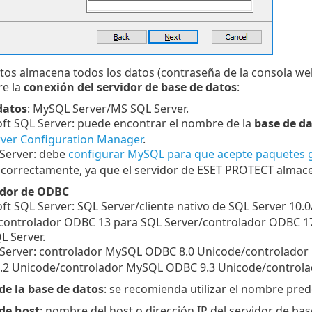
tos almacena todos los datos (contraseña de la consola web
re la
conexión del servidor de base de datos
:
datos
: MySQL Server/MS SQL Server.
ft SQL Server: puede encontrar el nombre de la
base de d
ver Configuration Manager
.
Server: debe
configurar MySQL para que acepte paquetes 
 correctamente, ya que el servidor de ESET PROTECT almace
ador de ODBC
ft SQL Server: SQL Server/cliente nativo de SQL Server 10
controlador ODBC 13 para SQL Server/controlador ODBC 17
L Server.
Server: controlador MySQL ODBC 8.0 Unicode/controlado
.2 Unicode/controlador MySQL ODBC 9.3 Unicode/controla
e la base de datos
: se recomienda utilizar el nombre pred
de host
: nombre del host o dirección IP del servidor de ba