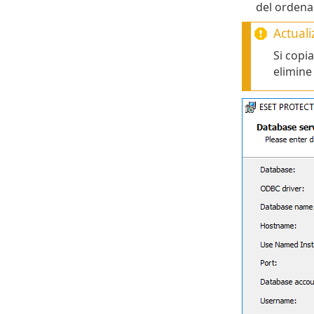
del ordenad
Actuali
Si copi
elimine