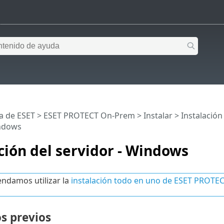
a de ESET
>
ESET PROTECT On-Prem
>
Instalar
>
Instalació
indows
ción del servidor - Windows
damos utilizar la
instalación todo en uno de ESET PROTE
s previos