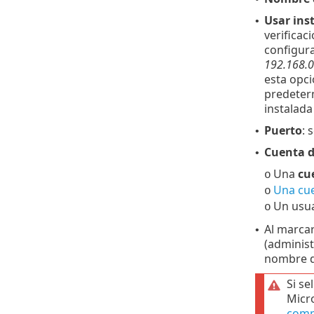
Usar ins
•
verificac
configur
192.168.
esta opci
predeter
instalada
Puerto
: 
•
Cuenta d
•
Una
cu
o
Una cue
o
Un usua
o
Al marcar
•
(adminis
nombre de
Si se
Micro
comp