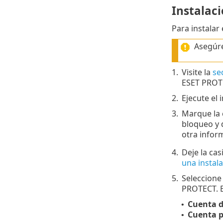
Instalac
Para instalar
Asegúre
1.
Visite la
se
ESET PROT
2.
Ejecute el
3.
Marque la c
bloqueo y d
otra inform
4.
Deje la cas
una instala
5.
Seleccion
PROTECT. E
Cuenta d
•
Cuenta p
•