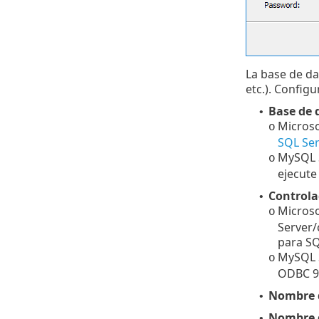
La base de da
etc.). Configu
Base de 
•
Microso
o
SQL Ser
MySQL 
o
ejecute
Control
•
Microso
o
Server/
para SQ
MySQL 
o
ODBC 9
Nombre d
•
Nombre 
•