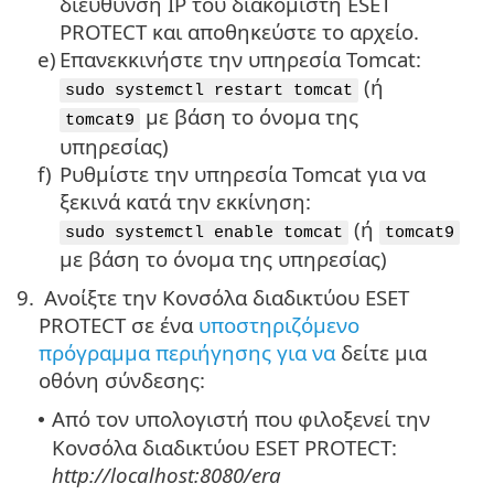
διεύθυνση IP του διακομιστή ESET
PROTECT και αποθηκεύστε το αρχείο.
e)
Επανεκκινήστε την υπηρεσία Tomcat:
(ή
sudo systemctl restart tomcat
με βάση το όνομα της
tomcat9
υπηρεσίας)
f)
Ρυθμίστε την υπηρεσία Tomcat για να
ξεκινά κατά την εκκίνηση:
(ή
sudo systemctl enable tomcat
tomcat9
με βάση το όνομα της υπηρεσίας)
9.
Ανοίξτε την Κονσόλα διαδικτύου ESET
PROTECT σε ένα
υποστηριζόμενο
πρόγραμμα περιήγησης για να
δείτε μια
οθόνη σύνδεσης:
Από τον υπολογιστή που φιλοξενεί την
•
Κονσόλα διαδικτύου ESET PROTECT:
http://localhost:8080/era