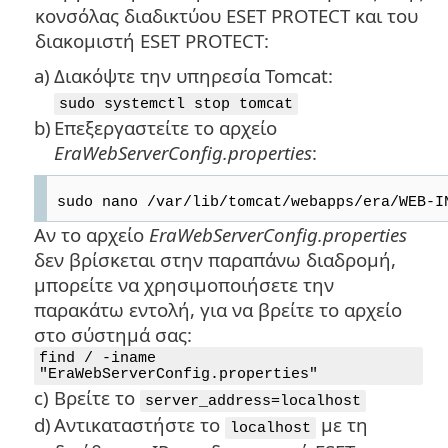
κονσόλας διαδικτύου ESET PROTECT και του
διακομιστή ESET PROTECT:
a)
Διακόψτε την υπηρεσία Tomcat:
sudo systemctl stop tomcat
b)
Επεξεργαστείτε το αρχείο
EraWebServerConfig.properties
:
sudo nano /var/lib/tomcat/webapps/era/WEB-I
Αν το αρχείο
EraWebServerConfig.properties
δεν βρίσκεται στην παραπάνω διαδρομή,
μπορείτε να χρησιμοποιήσετε την
παρακάτω εντολή, για να βρείτε το αρχείο
στο σύστημά σας:
find / -iname
"EraWebServerConfig.properties"
c)
Βρείτε το
server_address=localhost
d)
Αντικαταστήστε το
με τη
localhost