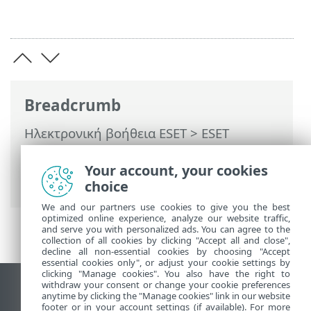
Breadcrumb
Ηλεκτρονική βοήθεια ESET
>
ESET
PROTECT On-Prem
>
Προδιαγραφές
>
Υποστηριζόμενες εκδόσεις των Apache
Your account, your cookies
Tomcat και Java
choice
We and our partners use cookies to give you the best
optimized online experience, analyze our website traffic,
and serve you with personalized ads. You can agree to the
collection of all cookies by clicking "Accept all and close",
decline all non-essential cookies by choosing "Accept
essential cookies only", or adjust your cookie settings by
clicking "Manage cookies". You also have the right to
withdraw your consent or change your cookie preferences
Προβολή ιστότοπου επιφάνειας εργασίας
anytime by clicking the "Manage cookies" link in our website
footer or in your account settings (if available). For more
End of Life