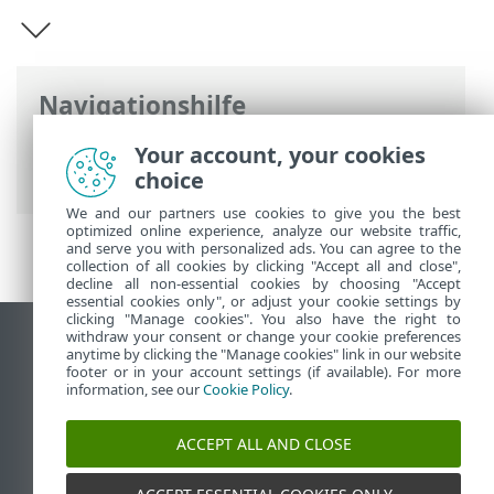
Navigationshilfe
ESET Online-Hilfe
>
ESET PROTECT On-
Your account, your cookies
Prem
>
Einführung
choice
We and our partners use cookies to give you the best
optimized online experience, analyze our website traffic,
and serve you with personalized ads. You can agree to the
collection of all cookies by clicking "Accept all and close",
decline all non-essential cookies by choosing "Accept
essential cookies only", or adjust your cookie settings by
clicking "Manage cookies". You also have the right to
withdraw your consent or change your cookie preferences
Desktop-Site anzeigen
anytime by clicking the "Manage cookies" link in our website
footer or in your account settings (if available). For more
End of Life
information, see our
Cookie Policy
.
ESET Knowledgebase
ESET-Forum
ACCEPT ALL AND CLOSE
ESET Status Portal
Regionaler Support