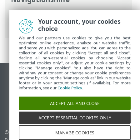
ESET Online-Hilfe
>
ESET PROTECT On-
Prem
>
Einführung
> Neue Funktionen in
Your account, your cookies
ESET PROTECT On-Prem 13.0
choice
We and our partners use cookies to give you the best
optimized online experience, analyze our website traffic,
and serve you with personalized ads. You can agree to the
collection of all cookies by clicking "Accept all and close",
decline all non-essential cookies by choosing "Accept
essential cookies only", or adjust your cookie settings by
clicking "Manage cookies". You also have the right to
withdraw your consent or change your cookie preferences
Desktop-Site anzeigen
anytime by clicking the "Manage cookies" link in our website
footer or in your account settings (if available). For more
End of Life
information, see our
Cookie Policy
.
ESET Knowledgebase
ESET-Forum
ACCEPT ALL AND CLOSE
ESET Status Portal
Regionaler Support
ACCEPT ESSENTIAL COOKIES ONLY
© 1992 - 2026 ESET, spol. s r.
Cookies verwalten
MANAGE COOKIES
o. - Alle Rechte
Cookie-Richtlinie