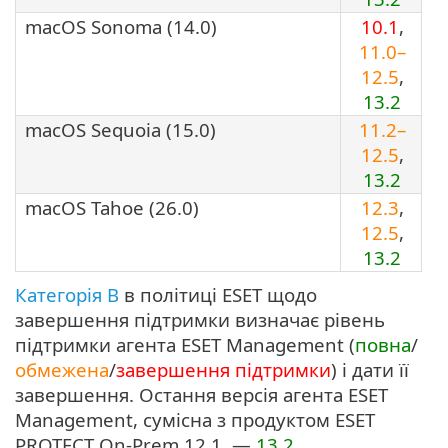
macOS Sonoma (14.0)
10.1
,
11.0–
12.5
,
13.2
macOS Sequoia (15.0)
11.2–
12.5
,
13.2
macOS Tahoe (26.0)
12.3
,
12.5
,
13.2
Категорія B
в політиці ESET щодо
завершення підтримки визначає рівень
підтримки агента ESET Management (
повна
/
обмежена
/
завершення підтримки
) і дати її
завершення. Остання версія агента ESET
Management, сумісна з продуктом ESET
PROTECT On-Prem 12.1, —
13.2
.