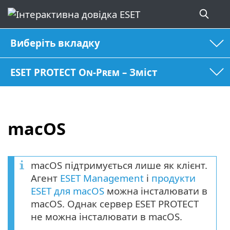
Виберіть вкладку
ESET PROTECT On-Prem – Зміст
macOS
macOS підтримується лише як клієнт.
Агент
ESET Management
і
продукти
ESET для macOS
можна інсталювати в
macOS. Однак сервер ESET PROTECT
не можна інсталювати в macOS.