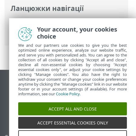
Ланцюжки навігації
Інтерактивна довідка ESET
>
ESET
PROTECT On-Prem
>
Вступ
>
Архітектура
Your account, your cookies
> Агент
choice
We and our partners use cookies to give you the best
optimized online experience, analyze our website traffic,
and serve you with personalized ads. You can agree to the
collection of all cookies by clicking "Accept all and close",
decline all non-essential cookies by choosing "Accept
essential cookies only", or adjust your cookie settings by
clicking "Manage cookies". You also have the right to
withdraw your consent or change your cookie preferences
Переглянути повну версію
anytime by clicking the "Manage cookies" link in our website
footer or in your account settings (if available). For more
End of Life
information, see our
Cookie Policy
.
База знань ESET
Форум ESET
ACCEPT ALL AND CLOSE
ESET Status Portal
Регіональна підтримка
ACCEPT ESSENTIAL COOKIES ONLY