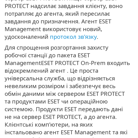
PROTECT надсилає завдання клієнту, воно
потрапляє до агента, який пересилає
завдання до призначення. Агент ESET
Management використовує новий,
удосконалений
протокол зв’язку
.
Для спрощення розгортання захисту
робочої станції до пакета ESET
ManagementESET PROTECT On-Prem входить
відокремлений агент . Це проста
універсальна служба, що відрізняється
невеликим розміром і забезпечує весь
обмін даними між сервером ESET PROTECT
та продуктами ESET чи операційною
системою. Продукти ESET передають дані
не на сервер ESET PROTECT, а до агента.
Клієнтські комп’ютери, на яких
інстальовано агент ESET Management та які