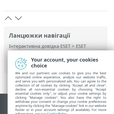
Ланцюжки навігації
Інтерактивна довідка ESET
>
ESET
PROTECT On-Prem
>
Специфікації
>
Підтримувані операційні системи
>
Your account, your cookies
Linux
choice
We and our partners use cookies to give you the best
optimized online experience, analyze our website traffic,
and serve you with personalized ads. You can agree to the
collection of all cookies by clicking "Accept all and close",
decline all non-essential cookies by choosing "Accept
essential cookies only", or adjust your cookie settings by
clicking "Manage cookies". You also have the right to
withdraw your consent or change your cookie preferences
Переглянути повну версію
anytime by clicking the "Manage cookies" link in our website
footer or in your account settings (if available). For more
End of Life
information, see our
Cookie Policy
.