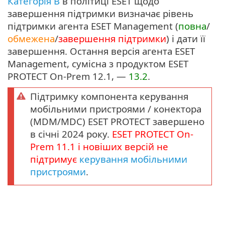
Категорія B
в політиці ESET щодо
завершення підтримки визначає рівень
підтримки агента ESET Management (
повна
/
обмежена
/
завершення підтримки
) і дати її
завершення. Остання версія агента ESET
Management, сумісна з продуктом ESET
PROTECT On-Prem 12.1, —
13.2
.
Підтримку компонента керування
мобільними пристроями / конектора
(MDM/MDC) ESET PROTECT завершено
в січні 2024 року.
ESET PROTECT
On-
Prem
11.1
і новіших версій не
підтримує
керування мобільними
пристроями
.