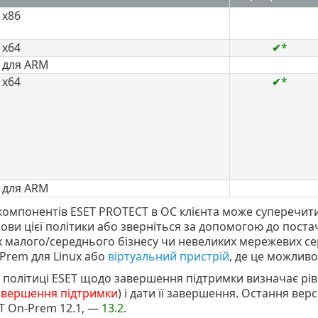
 x86
 x64
✔*
 для ARM
 x64
✔*
 для ARM
 компонентів ESET PROTECT в ОС клієнта може суперечит
ови цієї політики або зверніться за допомогою до пост
 малого/середнього бізнесу чи невеликих мережевих с
Prem для Linux або
віртуальний пристрій
, де це можливо
 політиці ESET щодо завершення підтримки визначає рів
авершення підтримки
) і дати її завершення. Остання ве
T On-Prem 12.1, —
13.2
.