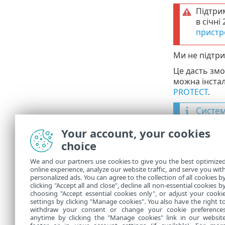
Підтри
в січні
пристр
Ми не підтри
Це дасть змо
можна інстал
PROTECT
.
Систем
Агент
•
Your account, your cookies
Serve
choice
У вас
•
We and our partners use cookies to give you the best optimize
як Wi
online experience, analyze our website traffic, and serve you wit
personalized ads. You can agree to the collection of all cookies b
ESET 
•
clicking "Accept all and close", decline all non-essential cookies b
choosing "Accept essential cookies only", or adjust your cooki
settings by clicking "Manage cookies". You also have the right t
withdraw your consent or change your cookie preference
anytime by clicking the "Manage cookies" link in our websit