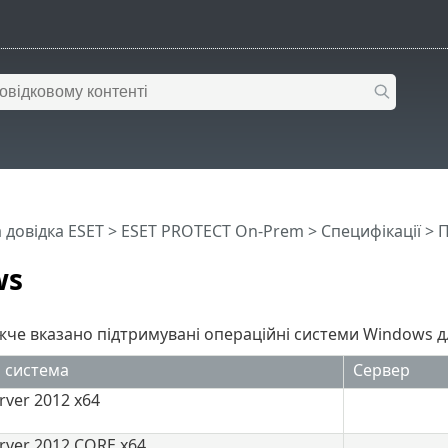
 довідка ESET
>
ESET PROTECT On-Prem
>
Специфікації
>
П
ws
жче вказано підтримувані операційні системи Windows 
 система
Сервер
ver 2012 x64
rver 2012 CORE x64