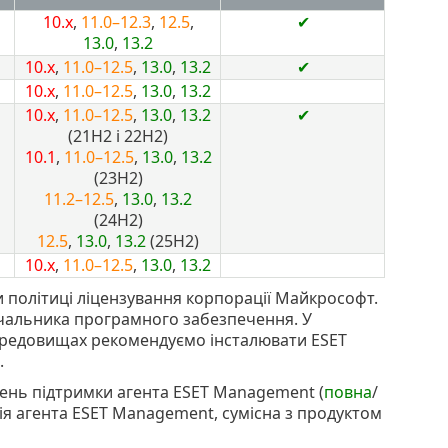
10.x
,
11.0–12.3
,
12.5
,
✔
13.0
,
13.2
10.x
,
11.0–12.5
,
13.0
,
13.2
✔
10.x
,
11.0–12.5
,
13.0
,
13.2
10.x
,
11.0–12.5
,
13.0
,
13.2
✔
(21H2 і 22H2)
10.1
,
11.0–12.5
,
13.0
,
13.2
(23H2)
11.2–12.5
,
13.0
,
13.2
(24H2)
12.5
,
13.0
,
13.2
(25H2)
10.x
,
11.0–12.5
,
13.0
,
13.2
и політиці ліцензування корпорації Майкрософт.
ачальника програмного забезпечення. У
ередовищах рекомендуємо інсталювати ESET
.
ень підтримки агента ESET Management (
повна
/
рсія агента ESET Management, сумісна з продуктом