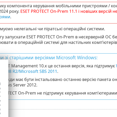
мку компонента керування мобільними пристроями / к
 2024 року.
ESET PROTECT
On-Prem
11.1
і новіших версій н
оями
.
муємо нелегальні чи піратські операційні системи.
гу запускати ESET PROTECT On-Prem в несерверній ОС бе
ювати в операційній системі для настільних комп’ютерів
и зі старішими версіями Microsoft Windows:
 ESET Management 10.x це остання версія, яка підтримує
r 2008 R2/Microsoft SBS 2011
.
 завжди має бути інстальовано останню версію пакета он
d
ndows Server 2012.
h
y
PROTECT On-Prem не підтримує керування комп’ютерами з
y
e
o
s
e