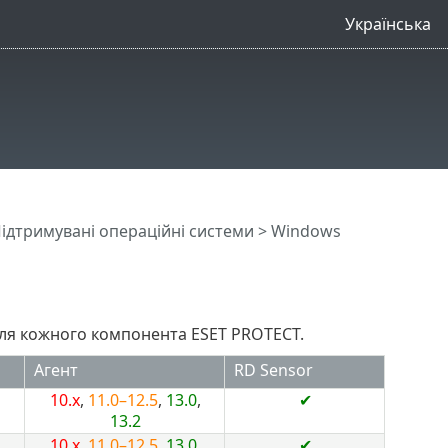
Українська
ідтримувані операційні системи
> Windows
для кожного компонента ESET PROTECT.
Агент
RD Sensor
10.x
,
11.0–12.5
,
13.0
,
✔
13.2
10.x
,
11.0–12.5
,
13.0
,
✔