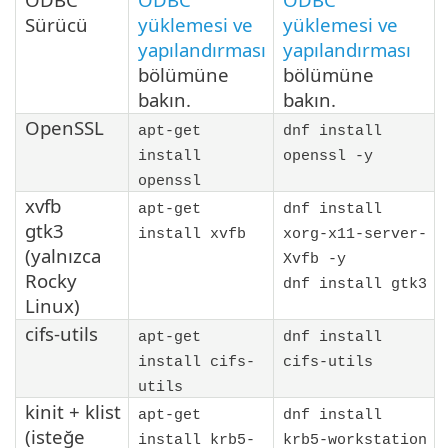
Sürücü
yüklemesi ve
yüklemesi ve
yapılandırması
yapılandırması
bölümüne
bölümüne
bakın.
bakın.
OpenSSL
apt-get
dnf install
install
openssl -y
openssl
xvfb
apt-get
dnf install
gtk3
install xvfb
xorg-x11-server-
(yalnızca
Xvfb -y
Rocky
dnf install gtk3
Linux)
cifs-utils
apt-get
dnf install
install cifs-
cifs-utils
utils
kinit + klist
apt-get
dnf install
(isteğe
install krb5-
krb5-workstation