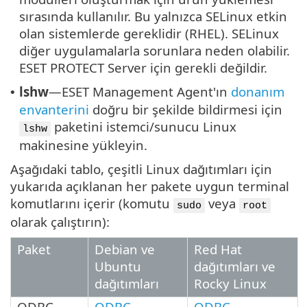
sırasında kullanılır. Bu yalnızca SELinux etkin
olan sistemlerde gereklidir (RHEL). SELinux
diğer uygulamalarla sorunlara neden olabilir.
ESET PROTECT Server için gerekli değildir.
lshw
—ESET Management Agent'ın
donanım
•
envanterini
doğru bir şekilde bildirmesi için
paketini istemci/sunucu Linux
lshw
makinesine yükleyin.
Aşağıdaki tablo, çeşitli Linux dağıtımları için
yukarıda açıklanan her pakete uygun terminal
komutlarını içerir (komutu
veya
sudo
root
olarak çalıştırın):
Paket
Debian ve
Red Hat
Ubuntu
dağıtımları ve
dağıtımları
Rocky Linux
ODBC
ODBC
ODBC