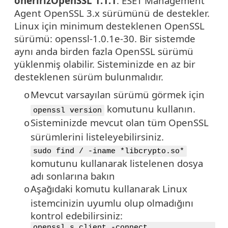
öneririz
OpenSSL
1.1.1
. ESET Management
Agent OpenSSL 3.x sürümünü de destekler.
Linux için minimum desteklenen OpenSSL
sürümü: openssl-1.0.1e-30. Bir sistemde
aynı anda birden fazla OpenSSL sürümü
yüklenmiş olabilir. Sisteminizde en az bir
desteklenen sürüm bulunmalıdır.
Mevcut varsayılan sürümü görmek için
o
komutunu kullanın.
openssl version
Sisteminizde mevcut olan tüm
OpenSSL
o
sürümlerini listeleyebilirsiniz.
sudo find / -iname *libcrypto.so*
komutunu kullanarak listelenen dosya
adı sonlarına bakın
Aşağıdaki komutu kullanarak Linux
o
istemcinizin uyumlu olup olmadığını
kontrol edebilirsiniz:
openssl s_client -connect