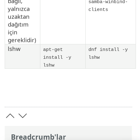
bağlı,
samba-winbind-
yalnızca
clients
uzaktan
dağıtım
için
gereklidir)
lshw
apt-get
dnf install -y
install -y
lshw
lshw
Breadcrumb'lar