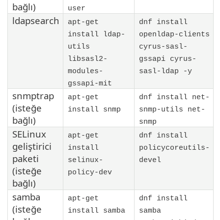
bağlı)
user
ldapsearch
apt-get
dnf install
install ldap-
openldap-clients
utils
cyrus-sasl-
libsasl2-
gssapi cyrus-
modules-
sasl-ldap -y
gssapi-mit
snmptrap
apt-get
dnf install net-
(isteğe
install snmp
snmp-utils net-
bağlı)
snmp
SELinux
apt-get
dnf install
geliştirici
install
policycoreutils-
paketi
selinux-
devel
(isteğe
policy-dev
bağlı)
samba
apt-get
dnf install
(isteğe
install samba
samba