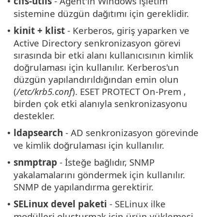
cifs-utils
- Agent'ın Windows işletim
•
sistemine düzgün dağıtımı için gereklidir.
kinit + klist
- Kerberos, giriş yaparken ve
•
Active Directory senkronizasyon görevi
sırasında bir etki alanı kullanıcısının kimlik
doğrulaması için kullanılır. Kerberos'un
düzgün yapılandırıldığından emin olun
(
/etc/krb5.conf
). ESET PROTECT On-Prem ,
birden çok etki alanıyla senkronizasyonu
destekler.
ldapsearch
- AD senkronizasyon görevinde
•
ve kimlik doğrulaması için kullanılır.
snmptrap
- İsteğe bağlıdır, SNMP
•
yakalamalarını göndermek için kullanılır.
SNMP de yapılandırma gerektirir.
SELinux devel paketi
- SELinux ilke
•
modülleri oluşturmak için ürün yüklemesi