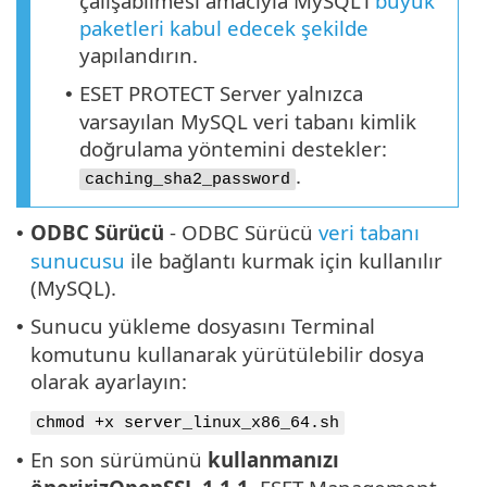
çalışabilmesi amacıyla MySQL'i
büyük
paketleri kabul edecek şekilde
yapılandırın.
ESET PROTECT Server yalnızca
•
varsayılan MySQL veri tabanı kimlik
doğrulama yöntemini destekler:
.
caching_sha2_password
ODBC Sürücü
- ODBC Sürücü
veri tabanı
•
sunucusu
ile bağlantı kurmak için kullanılır
(MySQL).
Sunucu yükleme dosyasını Terminal
•
komutunu kullanarak yürütülebilir dosya
olarak ayarlayın:
chmod +x server_linux_x86_64.sh
En son sürümünü
kullanmanızı
•