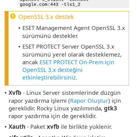
google.com:443 -tls1_2
OpenSSL 3.x
destek
ESET Management Agent OpenSSL 3.x
•
sürümünü destekler.
ESET PROTECT Server OpenSSL 3.x
•
sürümünü yerel olarak desteklemez,
ancak
ESET PROTECT On-Prem için
OpenSSL 3.x desteğini
etkinleştirebilirsiniz
.
Xvfb
- Linux Server sistemlerinde düzgün
•
rapor yazdırma işlemi (
Rapor Oluştur
) için
gereklidir. Rocky Linux yazılımında,
gtk3
rapor yazdırma için de gereklidir.
Xauth
- Paket
xvfb
ile birlikte yüklenir.
•