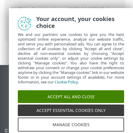
ESET Online Yardım
>
ESET PROTECT On-
Prem
>
Yükle
>
Linux'te bileşen
Your account, your cookies
yüklemesi
>
Server yüklemesi - Linux
>
choice
Server ön koşulları - Linux
We and our partners use cookies to give you the best
optimized online experience, analyze our website traffic,
and serve you with personalized ads. You can agree to the
collection of all cookies by clicking "Accept all and close",
decline all non-essential cookies by choosing "Accept
essential cookies only", or adjust your cookie settings by
clicking "Manage cookies". You also have the right to
withdraw your consent or change your cookie preferences
anytime by clicking the "Manage cookies" link in our website
Masaüstü sitesini görüntüle
footer or in your account settings (if available). For more
information, see our
Cookie Policy
.
End of Life
ESET Bilgi Bankası
ACCEPT ALL AND CLOSE
ESET Forumu
ESET Status Portal
ACCEPT ESSENTIAL COOKIES ONLY
Bölgesel destek
MANAGE COOKIES
© 1992 - 2026 ESET, spol. s
Çerezleri yönet