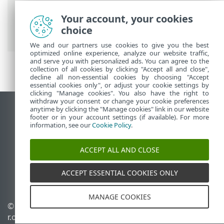
ESETオンラインヘルプ
>
ESET PROTECT
Your account, your cookies
On-Prem
>
インストール
> Windowsでの
choice
オールインワンインストール
We and our partners use cookies to give you the best
optimized online experience, analyze our website traffic,
and serve you with personalized ads. You can agree to the
collection of all cookies by clicking "Accept all and close",
decline all non-essential cookies by choosing "Accept
essential cookies only", or adjust your cookie settings by
clicking "Manage cookies". You also have the right to
withdraw your consent or change your cookie preferences
anytime by clicking the "Manage cookies" link in our website
デスクトップサイトの表示
footer or in your account settings (if available). For more
End of Life
information, see our
Cookie Policy
.
ESETナレッジベース
ACCEPT ALL AND CLOSE
ESETフォーラム
ESET Status Portal
ACCEPT ESSENTIAL COOKIES ONLY
地域サポート
MANAGE COOKIES
© 1992 - 2026 ESET, spol. s
Cookieの管理
r.o. - All rights reserved.
Cookieポリシー