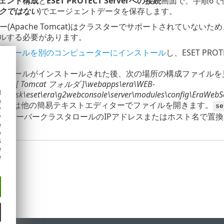
ェント構成
と
ESET PROTECT Serverへの接続
画面で、手順6で
クではない
)でエージェントデータを保存します。
バー(Apache Tomcat)はクラスターでサポートされてい
ルする必要があります。
コンソールを別のコンピューターにインストール
し、ESET P
ます。
コンソールがインストールされた後、次の場所の構成ファイル
ion\[
Tomcat
フォルダ
]\
webapps\era\WEB-
d
sses\sk\eset\era\g2webconsole\server\modules\config\EraWebSe
h
または他の簡易テキストエディターでファイルを開きます。
se
y
TECTサーバークラスタロールのIPアドレスまたはホスト名で置
y
e
o
s
e
e