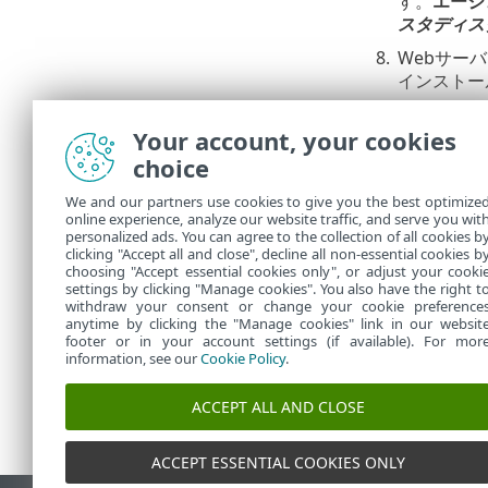
す。
エージ
スタディス
8.
Webサー
インストー
a.
Web
Your account, your cookies
設定し
b.
Web
choice
Foundat
We and our partners use cookies to give you the best optimize
INF\cla
online experience, analyze our website traffic, and serve you wit
c.
メモ帳
personalized ads. You can agree to the collection of all cookies b
PRO
clicking "Accept all and close", decline all non-essential cookies b
choosing "Accept essential cookies only", or adjust your cooki
settings by clicking "Manage cookies". You also have the right t
withdraw your consent or change your cookie preference
anytime by clicking the "Manage cookies" link in our websit
footer or in your account settings (if available). For mor
information, see our
Cookie Policy
.
ACCEPT ALL AND CLOSE
ACCEPT ESSENTIAL COOKIES ONLY