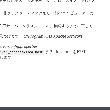
使用したホスト名を使用します。ローカルノード(
クラ
ないため、非クラスターディスクまたは別のコンピューターに
ROTECTサーバークラスタロールに接続するように正しく
を見つけます。
C:\Program Files\Apache Software
rverConfig.properties
行で、localhostをESET
rver_address=localhost
換します。