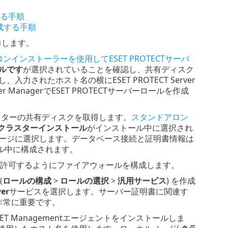
する手順
作成する手順
力します。
ンインストーラーを使用してESET PROTECTサーバ
ルです
が選択されていることを確認し、共有ディスク
れたホスト名の横にESET PROTECT Server
anagerでESET PROTECTサーバーロールを作成
のクラスターの共有ディスクを取得します。
スタンドアロン
クラスターインストール
がインストール中に選択され
ージに選択します。データベース接続と証明書情報は
トール中に構成されます。
許可するようにファイアウォールを構成します。
(
ロールの構成
>
ロールの選択
>
汎用サービス
) を作成
ver
サービスを選択します。サーバー証明書に関連す
非常に重要です。
 Managementエージェントをインストールしま