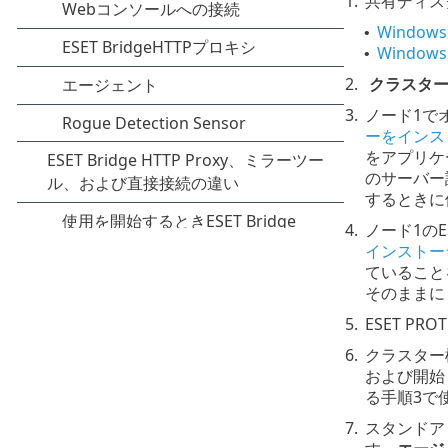
1.
共有ディス
Windo
•
Windo
•
2.
クラスタ
3.
ノード1で
ーをインス
をアプリケー
のサーバー証
するときに
4.
ノード1のE
インストーラ
ていること
そのままにし
5.
ESET PR
6.
クラスター構
および開始
る手順3で
7.
スタンドア