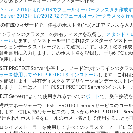
クがあるフェールオーバークラスターの作成
ws Server 2016および2019でフェールオーバークラスタを作成
ws Server 2012および2012 R2でフェールオーバークラスタを
ーの作成ウィザード
で、任意のホスト名(1つ)とIPアドレスを入
オンラインのクラスターの共有ディスクを取得し、
スタンドアロ
トール
します。インストール中に
これはクラスターインストー
ションデータストレージとして選択します。ホスト名を作成し、入力さ
明書用に入力します。このホスト名を記録し、手順6でCluster M
使用します。
SET PROTECT Serverを停止し、ノード2でオンライン
ーを使用してESET PROTECTをインストール
します。
これは
を確認します。共有ディスクをアプリケーションデータストレ
ます。これはノード1でESET PROTECT Serverのインス
OTECT Serverによって使用されるすべての
ポート
で、受信接続を
成マネージャーで、ESET PROTECT Serverサービスのロール
します。使用可能なサービスのリストから
ESET PROTECT Ser
使用されたホスト名をロールのホスト名として使用することが
ロンインストーラーを使用してすべてのクラスターノードにESET