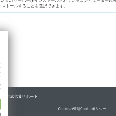
 PROTECTサーバーがインストールされているコンピューター以外の
ンストールすることを選択できます。
d
h
y
y
e
o
s
e
e
 Portal
地域サポート
Cookieの管理
Cookieポリシー