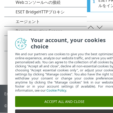
ESET
ルをイ
Your account, your cookies
choice
We and our partners use cookies to give you the best optimize
online experience, analyze our website traffic, and serve you wit
personalized ads. You can agree to the collection of all cookies b
clicking "Accept all and close", decline all non-essential cookies b
choosing "Accept essential cookies only", or adjust your cooki
settings by clicking "Manage cookies". You also have the right t
withdraw your consent or change your cookie preference
anytime by clicking the "Manage cookies" link in our websit
footer or in your account settings (if available). For mor
information, see our
Cookie Policy
.
End of Life
ESETナレッジベース
ESETフォーラム
ESET Status
ACCEPT ALL AND CLOSE
© 1992 - 2026 ESET, spol. s r.o. - All rights reserved.