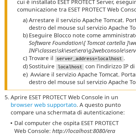
cui è installato ESET PROTECT Server, esegui
comunicazione tra ESET PROTECT Web Conso
a)
Arrestare il servizio Apache Tomcat. Por
destro del mouse sul servizio Apache T
b)
Eseguire Blocco note come amministrat
Software Foundation\[ Tomcat
cartella
]\w
INF\classes\sk\eset\era\g2webconsole\ser
c)
Trovare il
.
server_address=localhost
d)
Sostituire
con l’indirizzo IP d
localhost
e)
Avviare il servizio Apache Tomcat. Porta
destro del mouse sul servizio Apache T
5.
Aprire ESET PROTECT Web Console in un
browser web supportato
. A questo punto
compare una schermata di autenticazione:
Dal computer che ospita ESET PROTECT
•
Web Console:
http://localhost:8080/era