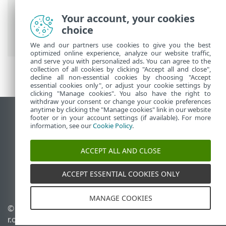
Guida online ESET
>
ESET PROTECT On-
Prem
>
Installa
>
Installazione
Your account, your cookies
componenti su Windows
> Installazione
choice
Console Web - Windows
We and our partners use cookies to give you the best
optimized online experience, analyze our website traffic,
and serve you with personalized ads. You can agree to the
collection of all cookies by clicking "Accept all and close",
decline all non-essential cookies by choosing "Accept
essential cookies only", or adjust your cookie settings by
clicking "Manage cookies". You also have the right to
withdraw your consent or change your cookie preferences
anytime by clicking the "Manage cookies" link in our website
Visualizza sito desktop
footer or in your account settings (if available). For more
information, see our
Cookie Policy
.
End of Life
ESET Knowledge Base
ACCEPT ALL AND CLOSE
Forum ESET
ESET Status Portal
ACCEPT ESSENTIAL COOKIES ONLY
Supporto regionale
MANAGE COOKIES
© 1992 - 2026 ESET, spol. s
Gestisci cookie
r.o. - Tutti i diritti riservati.
Criterio cookie