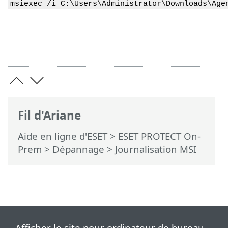
msiexec /i C:\Users\Administrator\Downloads\Age
Fil d'Ariane
Aide en ligne d'ESET
>
ESET PROTECT On-
Prem
>
Dépannage
> Journalisation MSI
Afficher le site pour ordinateur de bureau